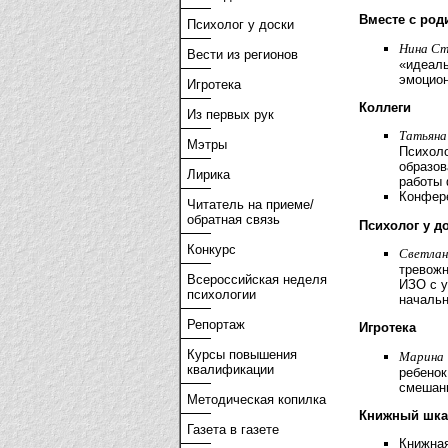
Вместе с род
Психолог у доски
Нина Ст
Вести из регионов
«идеал
эмоцион
Игротека
Коллеги
Из первых рук
Татьяна 
Мэтры
Психоло
образов
Лирика
работы
Конфер
Читатель на приеме/
обратная связь
Психолог у д
Конкурс
Светлан
тревожн
Всероссийская неделя
ИЗО с у
психологии
началь
Репортаж
Игротека
Курсы повышения
Марина 
квалификации
ребенок
смешан
Методическая копилка
Книжный шк
Газета в газете
Книжная