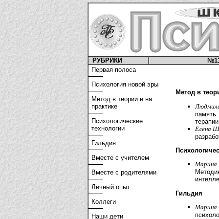
РУБРИКИ
№1
Первая полоса
Психология новой эры
Метод в теор
Метод в теории и на
Людмила
практике
память…
Психологические
терапии
технологии
Елена Ш
разрабо
Гильдия
Психологичес
Вместе с учителем
Марина 
Методик
Вместе с родителями
интелл
Личный опыт
Гильдия
Коллеги
Марина 
психоло
Наши дети