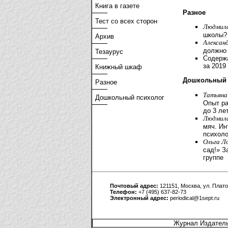
Книга в газете
Разное
Тест со всех сторон
Людмила
школы?
Архив
Алексан
должно 
Тезаурус
Содерж
за 2019 
Книжный шкаф
Дошкольный 
Разное
Татьяна
Дошкольный психолог
Опыт ра
до 3 ле
Людмила
мяч. Ин
психоло
Ольга Л
сад!» З
группе
Почтовый адрес:
121151, Москва, ул. Плато
Телефон:
+7 (495) 637-82-73
Электронный адрес:
periodical@1sept.ru
Журнал Издатель