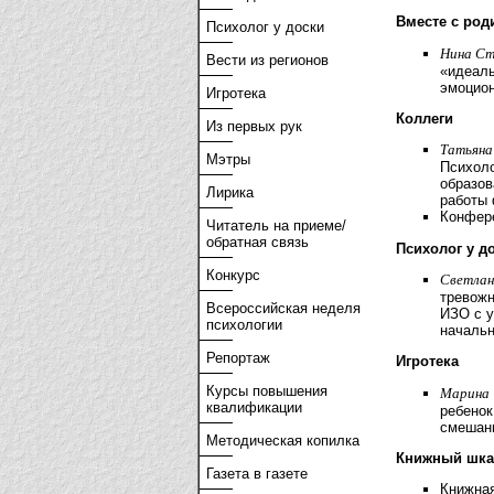
Вместе с род
Психолог у доски
Нина Ст
Вести из регионов
«идеал
эмоцион
Игротека
Коллеги
Из первых рук
Татьяна 
Мэтры
Психоло
образов
Лирика
работы
Конфер
Читатель на приеме/
обратная связь
Психолог у д
Конкурс
Светлан
тревожн
Всероссийская неделя
ИЗО с у
психологии
началь
Репортаж
Игротека
Курсы повышения
Марина 
квалификации
ребенок
смешан
Методическая копилка
Книжный шк
Газета в газете
Книжная