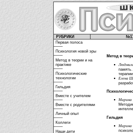
РУБРИКИ
№1
Первая полоса
Психология новой эры
Метод в теор
Метод в теории и на
Людмила
практике
память…
Психологические
терапии
технологии
Елена Ш
разрабо
Гильдия
Психологичес
Вместе с учителем
Марина 
Методик
Вместе с родителями
интелл
Личный опыт
Гильдия
Коллеги
Марина 
психоло
Наши дети