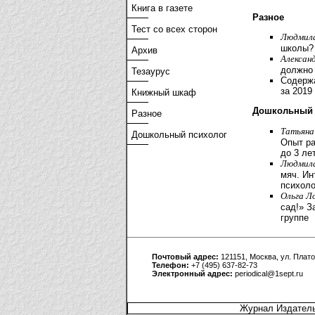
Книга в газете
Разное
Тест со всех сторон
Людмила
школы?
Архив
Алексан
должно 
Тезаурус
Содерж
за 2019 
Книжный шкаф
Дошкольный 
Разное
Татьяна
Дошкольный психолог
Опыт ра
до 3 ле
Людмила
мяч. Ин
психоло
Ольга Л
сад!» З
группе
Почтовый адрес:
121151, Москва, ул. Плато
Телефон:
+7 (495) 637-82-73
Электронный адрес:
periodical@1sept.ru
Журнал Издатель