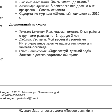
Людмила Касаткина.
Зачем читать до школы?
Александра Храмова.
В психологе всё должно быть
ая
прекрасно… Советы стилиста
Содержание журнала «Школьный психолог» за 2019
г.
ете
Дошкольный психолог
те
Татьяна Котович.
Развиваемся вместе. Опыт работы
с группами развития от 1 года до 3 лет
Людмила Гришина.
Мой веселый звонкий мяч.
Интегрированное занятие педагога-психолога и
учителя-логопеда
Ольга Лобачевская.
«Здравствуй, детский сад!»
Занятия в детско-родительской группе
аф
й адрес:
121151, Москва, ул. Платовская, д. 4
:
+7 (495) 637-82-73
нный адрес:
periodical@1sept.ru
Журнал Издательского дома «
Первое сентября
»