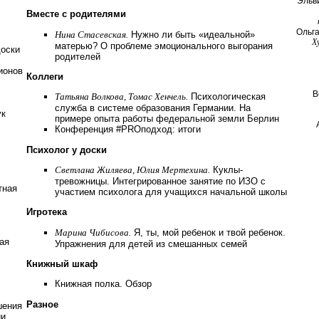
Эльв
Вместе с родителями
Ольг
Нина Стасевская.
Нужно ли быть «идеальной»
Х
матерью? О проблеме эмоционального выгорания
доски
родителей
ионов
Коллеги
В
Татьяна Волкова, Томас Хенчель.
Психологическая
служба в системе образования Германии. На
ук
примере опыта работы федеральной земли Берлин
Конференция #PROподход: итоги
Психолог у доски
Светлана Жиляева, Юлия Мертехина.
Куклы-
тревожницы. Интегрированное занятие по ИЗО с
тная
участием психолога для учащихся начальной школы
Игротека
Марина Чибисова.
Я, ты, мой ребенок и твой ребенок.
ая
Упражнения для детей из смешанных семей
Книжный шкаф
Книжная полка. Обзор
Разное
шения
ии