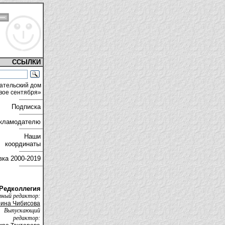
ССЫЛКИ
ательский дом
вое сентября»
Подписка
кламодателю
Наши
координаты
вка
2000-2019
Редколлегия
вный редактор:
ина Чибисова
Выпускающий
редактор: