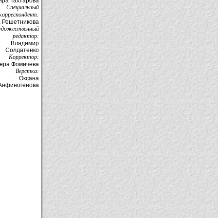
ира Тахтарова
Специальный
корреспондент:
а Решетникова
удожественный
редактор:
Владимир
Солдатенко
Корректор:
ера Фомичева
Верстка:
Оксана
Анфиногенова