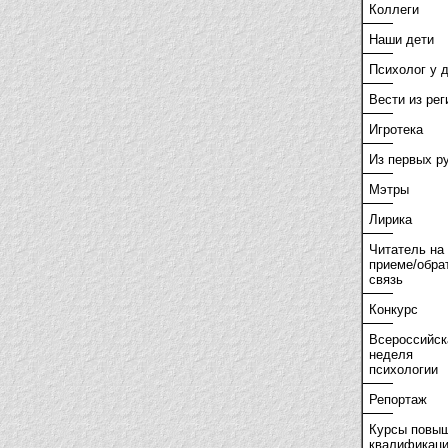
Коллеги
Наши дети
Психолог у 
Вести из рег
Игротека
Из первых р
Мэтры
Лирика
Читатель на
приеме/обра
связь
Конкурс
Всероссийск
неделя
психологии
Репортаж
Курсы повы
квалификац