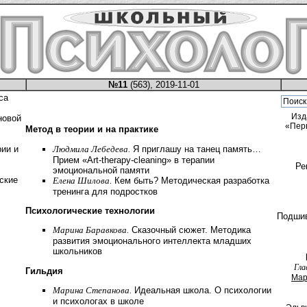
№11
(563), 2019-11-01
са
Изд
новой
«Пер
Метод в теории и на практике
Людмила Лебедева.
Я приглашу на танец память…
рии и
Прием «Art-therapy-cleaning» в терапии
Ре
эмоциональной памяти
ские
Елена Шилова.
Кем быть? Методическая разработка
тренинга для подростков
Психологические технологии
Подши
Марина Баравкова.
Сказочный сюжет. Методика
развития эмоционального интеллекта младших
школьников
Гла
Гильдия
Мар
Марина Степанова.
Идеальная школа. О психологии
и психологах в школе