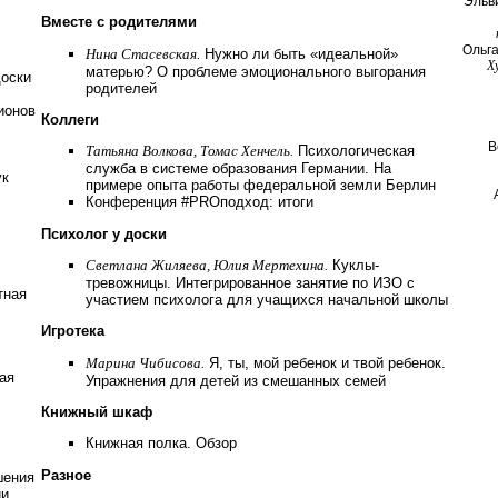
Эльв
Вместе с родителями
Ольг
Нина Стасевская.
Нужно ли быть «идеальной»
Х
матерью? О проблеме эмоционального выгорания
доски
родителей
ионов
Коллеги
В
Татьяна Волкова, Томас Хенчель.
Психологическая
служба в системе образования Германии. На
ук
примере опыта работы федеральной земли Берлин
Конференция #PROподход: итоги
Психолог у доски
Светлана Жиляева, Юлия Мертехина.
Куклы-
тревожницы. Интегрированное занятие по ИЗО с
тная
участием психолога для учащихся начальной школы
Игротека
Марина Чибисова.
Я, ты, мой ребенок и твой ребенок.
ая
Упражнения для детей из смешанных семей
Книжный шкаф
Книжная полка. Обзор
Разное
шения
ии