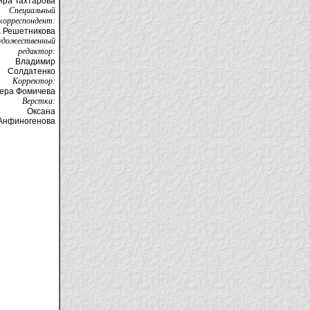
ира Тахтарова
Специальный
корреспондент:
а Решетникова
удожественный
редактор:
Владимир
Солдатенко
Корректор:
ера Фомичева
Верстка:
Оксана
Анфиногенова