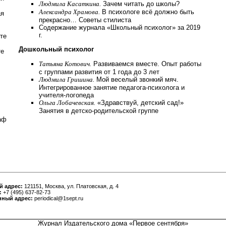
Людмила Касаткина.
Зачем читать до школы?
Александра Храмова.
В психологе всё должно быть
ая
прекрасно… Советы стилиста
Содержание журнала «Школьный психолог» за 2019
г.
ете
Дошкольный психолог
те
Татьяна Котович.
Развиваемся вместе. Опыт работы
с группами развития от 1 года до 3 лет
Людмила Гришина.
Мой веселый звонкий мяч.
Интегрированное занятие педагога-психолога и
учителя-логопеда
Ольга Лобачевская.
«Здравствуй, детский сад!»
Занятия в детско-родительской группе
аф
й адрес:
121151, Москва, ул. Платовская, д. 4
:
+7 (495) 637-82-73
нный адрес:
periodical@1sept.ru
Журнал Издательского дома «
Первое сентября
»