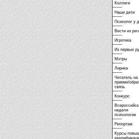
Коллеги
Наши дети
Психолог у 
Вести из рег
Игротека
Из первых р
Мэтры
Лирика
Читатель на
приеме/обра
связь
Конкурс
Всероссийск
неделя
психологии
Репортаж
Курсы повы
квалификац