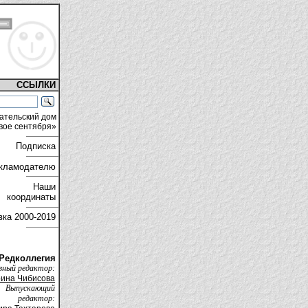
ССЫЛКИ
ательский дом
вое сентября»
Подписка
кламодателю
Наши
координаты
вка
2000-2019
Редколлегия
вный редактор:
ина Чибисова
Выпускающий
редактор: