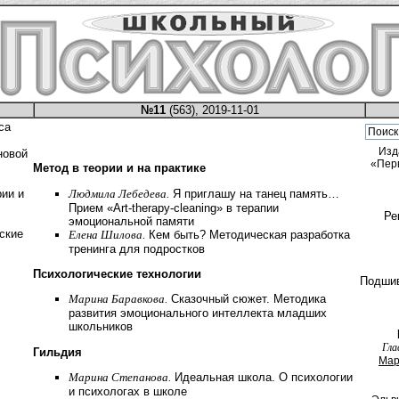
№11
(563), 2019-11-01
са
Изд
новой
«Пер
Метод в теории и на практике
Людмила Лебедева.
Я приглашу на танец память…
рии и
Прием «Art-therapy-cleaning» в терапии
Ре
эмоциональной памяти
ские
Елена Шилова.
Кем быть? Методическая разработка
тренинга для подростков
Психологические технологии
Подши
Марина Баравкова.
Сказочный сюжет. Методика
развития эмоционального интеллекта младших
школьников
Гла
Гильдия
Мар
Марина Степанова.
Идеальная школа. О психологии
и психологах в школе