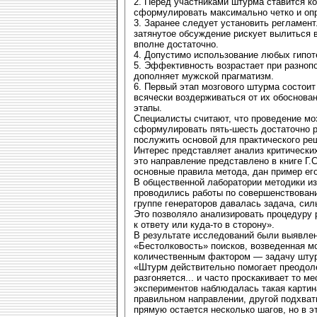
2. Перед участниками штурма ставится к
сформулировать максимально четко и оп
3. Заранее следует установить регламент
затянутое обсуждение рискует вылиться 
вполне достаточно.
4. Допустимо использование любых гипоте
5. Эффективность возрастает при разнопо
дополняет мужской прагматизм.
6. Первый этап мозгового штурма состоит
всячески воздерживаться от их обоснова
этапы.
Специалисты считают, что проведение мо
сформулировать пять-шесть достаточно 
послужить основой для практического ре
Интерес представляет анализ критически
это направление представлено в книге Г.
основные правила метода, дан пример ег
В общественной лаборатории методики и
проводились работы по совершенствован
группе генераторов давалась задача, си
Это позволяло анализировать процедуру р
к ответу или куда-то в сторону».
В результате исследований были выявлен
«Бестолковость» поисков, возведенная м
количественным фактором — задачу шту
«Штурм действительно помогает преодоле
разгоняется... и часто проскакивает то ме
экспериментов наблюдалась такая картин
правильном направлении, другой подхват
прямую остается несколько шагов, но в э