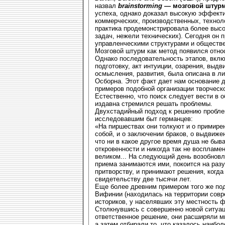
назвал
brainstorming
— мозговой штур
успеха, однако доказал высокую эффект
коммерческих, производственных, техноло
практика продемонстрировала более выс
задач, нежели технических). Сегодня он 
управленческими структурами и обществ
Мозговой штурм как метод появился отно
Однако последовательность этапов, вкл
подготовку, акт интуиции, озарения, выдв
осмысления, развития, была описана в ли
Осборна. Этот факт дает нам основание 
примеров подобной организации творческо
Естественно, что поиск следует вести в о
издавна стремился решать проблемы.
Двухстадийный подход к решению пробле
исследовавшим быт германцев:
«На пиршествах они толкуют и о примир
собой, и о заключении браков, о выдвиже
что ни в какое другое время душа не быв
откровенности и никогда так не воспламе
великом... На следующий день возобновля
приема занимаются ими, покоится на разу
притворству, и принимают решения, когд
свидетельству две тысячи лет.
Еще более древним примером того же по
Вифинии (находилась на территории совре
историков, у населявших эту местность
Столкнувшись с совершенно новой ситуац
ответственное решение, они расширяли мн
а затем отбирали то, что казалось наибо