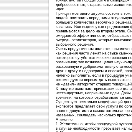
тоннах пустой породы (хотя и самородок г
добросовестные, старательные исполните
идеи.
Принцип мозгового штурма состоит в том
людей, поставить перед ними актуальную
большего количества вероятных решений
казались. Все выдвинутые предложения ф
принимаются за дело на втором этапе. О
ожидаемой эффективности, отбрасывают 
очередь реализаторов, которые намечают
выбранного решения.
Очень продуктивным является привлечени
как решения часто лежат на стыке смежн
некоторые сугубо технические решения п
организмов; так возникла целая научно-п
раскованную и доброжелательную атмосф
друг к другу с недоверием и опаской, про
нелегко выполнить, если в процедуре уча
рекомендуется первым дать высказаться 
не «давил» авторитет старших товарищей
К тому же всем нам, привыкшим все дела
нестандартные, непривычные идеи. Дабы 
тренинги, на которых отрабатываются ме
Существует несколько модификаций данн
экспертов предлагает свои услуги по орг
вполне допустима и самостоятельная орг
названных, соблюдать несколько простых
А именно:
1. Желательно, чтобы процедурой руков
в случае необходимости прерывает изли