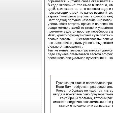
обрывается, и группа снова оказывается 
В ходе экспериментов было выявлено, чт
идей, критика остается в неявном виде 
пресекающих развитие ранее выдвинутых 
вариант мозгового штурма, в котором ка
Этот подход получил название «мозговой
увеличивает затраты времени на поиск хо
осаде можно в какой-то степени управлят
прежнему ведется простым перебором ва
Итак, кратко сформулируем суть претензи
правил работы — «бестолковость» поисков
позволяющих оценить уровень выдвигаемы
сильного направления.
Тем не менее, вопреки уязвимости данног
ряде случаев оказывается весьма эффек
посвящена специальная публикация «Школ
Публикация статьи произведена при
Если Вам требуется профессиональн
Киеве, то больше не надо тратить в
вводя в поисковое окно браузера такие
сайт Ирины Мельник, который расп
сможете подробно ознакомиться с её 
статьи о психологии и записаться