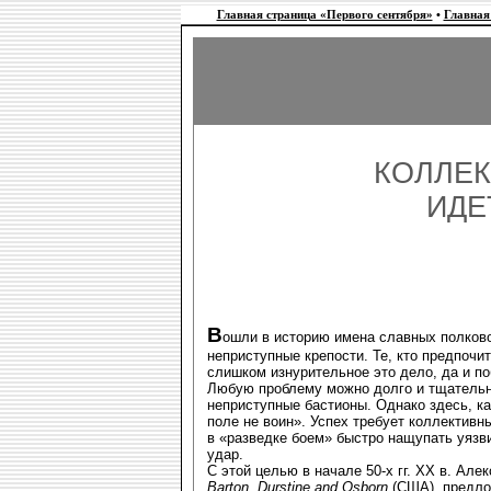
Главная страница «Первого сентября»
•
Главная
КОЛЛЕК
ИДЕ
В
ошли в историю имена славных полков
неприступные крепости. Те, кто предпоч
слишком изнурительное это дело, да и по
Любую проблему можно долго и тщательн
неприступные бастионы. Однако здесь, ка
поле не воин». Успех требует коллективн
в «разведке боем» быстро нащупать уяз
удар.
С этой целью в начале 50-х гг. ХХ в. Але
Barton, Durstine and Osborn
(США), предло