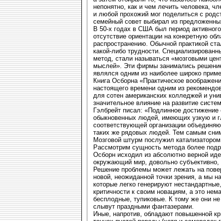
непонятно, как и чем лечить человека, ч
и любой прохожий мог поделиться с род
семейный совет выбирал из предложенны
В 50-х годах в США был период активног
отсутствие ориентации на конкретную обл
распространению. Обычной практикой ста
какой-либо трудности. Специализированн
метод, стали называться «мозговыми це
мыслей». Эти фирмы занимались решение
являлся одним из наиболее широко прим
Книга Осборна «Практическое воображени
настоящего времени одним из рекомендов
для сотен американских колледжей и уни
значительное влияние на развитие систе
Гэлбрейт писал: «Подлинное достижение 
обыкновенных людей, имеющих узкую и г
соответствующей организации объединяют
таких же рядовых людей. Тем самым сним
Мозговой штурм послужил катализатором 
Рассмотрим сущность метода более подр
Осборн исходил из абсолютно верной иде
окружающий мир, довольно субъективно, о
Решение проблемы может лежать на повер
новой, неожиданной точки зрения, а мы н
которые легко генерируют нестандартные
критичности к своим новациям, а это нем
бесплодные, тупиковые. К тому же они не
слывут праздными фантазерами.
Иные, напротив, обладают повышенной кр