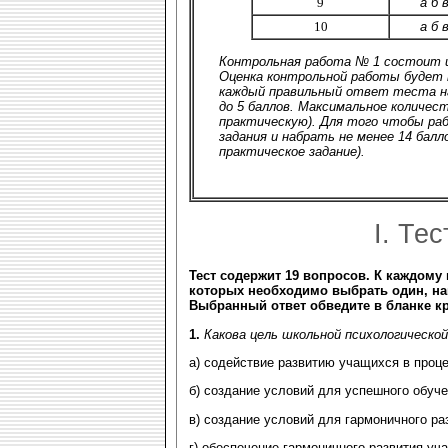
9
а б в
10
а б в
Контрольная работа № 1 состоит и
Оценка контрольной работы будет 
каждый правильный ответ теста нач
до 5 баллов. Максимальное количест
практическую). Для того чтобы ра
задания и набрать не менее 14 балло
практическое задание).
I. Те
Тест содержит 19 вопросов. К каждому
которых необходимо выбрать один, н
Выбранный ответ обведите в бланке к
1.
Какова цель школьной психологической
а) содействие развитию учащихся в проц
б) создание условий для успешного обуче
в) создание условий для гармоничного ра
г) обеспечение гармоничного развития уч