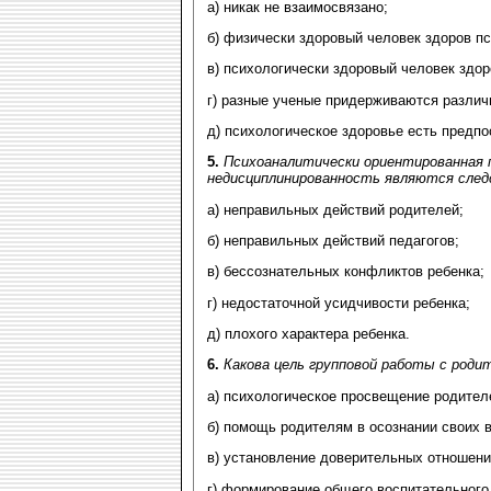
а) никак не взаимосвязано;
б) физически здоровый человек здоров пс
в) психологически здоровый человек здор
г) разные ученые придерживаются различ
д) психологическое здоровье есть предп
5.
Психоаналитически ориентированная п
недисциплинированность являются след
а) неправильных действий родителей;
б) неправильных действий педагогов;
в) бессознательных конфликтов ребенка;
г) недостаточной усидчивости ребенка;
д) плохого характера ребенка.
6.
Какова цель групповой работы с роди
а) психологическое просвещение родител
б) помощь родителям в осознании своих 
в) установление доверительных отношени
г) формирование общего воспитательного