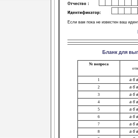
Если вам пока не известен ваш иден
Бланк для вы
№ вопроса
отв
1
а б в
2
а б в
3
а б в
4
а б в
5
а б в
6
а б в
7
а б в
8
а б в