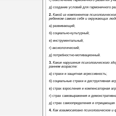
д) создание условий для гармоничного ра
2.
Какой из компонентов психологическо
ребенком самого себя и окружающих люд
а) развивающий;
б) социально-культурный;
в) инструментальный;
г) аксиологический;
д) потребностно-мотивационный.
3.
Какие нарушения психологического зд
раннем возрасте:
а) страхи и защитная агрессивность;
б) социальные страхи и деструктивная аг
в) страх взросления и компенсаторная аг
г) страх самовыражения и демонстративна
д) страх самоопределения и отрицающая 
4.
Как взаимосвязано психологическое и 