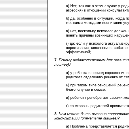
а) Нет, так как в этом случае у ро
агрессия) в отношении консультант
б) да, особенно в ситуации, когда 
жесткими методами воспитания усу
в) нет, поскольку психолог долже
понять причины возникших нарушен
г) да; если у психолога актуализи
переживания, связанные с собстве
эффективной;
7.
Почему неблагоприятным для развити
лишнее)?
а) у ребенка в период взросления в
родителя отделению ребенка от се
б) при таком типе отношений ребен
благополучие в семье;
в) ребенок пренебрегает своими ж
г) со стороны родителей проявляет
8.
Чем может быть вызвано сопротивлен
консультации (отметьте лишнее)?
а) Проблема представляется родите