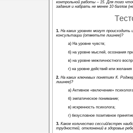
контрольной работы – 15. Для того что
задания и набрать не менее 10 баллов (н
Тест
1.
На каких уровнях могут происходить и
консультации (отметьте лишнее)?
а) На уровне чувств;
б) на уровне мыслей, осознания пр
в) на уровне межличностного воспр
г) на уровне действий или желания
2.
На каких ключевых понятиях К. Родж
лишнее)?
а) Активное «включение» психолог
б) эмпатическое понимание;
в) искренность психолога;
г) безусловное позитивное приняти
3.
Какое количество сессий/встреч наиб
трудностей, отклонений в здоровье реб