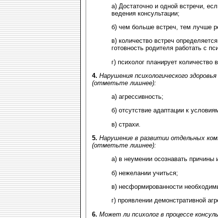
а) Достаточно и одной встречи, е
ведения консультации;
б) чем больше встреч, тем лучше р
в) количество встреч определяется
готовность родителя работать с пси
г) психолог планирует количество 
4.
Нарушения психологического здоровья
(отметьте лишнее):
а) агрессивность;
б) отсутствие адаптации к условия
в) страхи.
5.
Нарушение в развитии отдельных комп
(отметьте лишнее):
а) в неумении осознавать причины 
б) нежелании учиться;
в) несформированности необходимы
г) проявлении демонстративной агр
6.
Может ли психолог в процессе консул