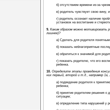
б) отсутствием времени из-за чрез
в) родитель чувствует свою вину, и
г) родитель осознает наличие пробл
установок на воспитание и стереот
9.
Каким образом можно мотивировать р
лишнее)?
а) Сделать для родителя понятным
б) показать неблагоприятные после
в) обратиться к значимой для роди
г) показать родителю, что его вос
ребенка.
10.
Определите этапы проведения консу
них первый, второй и т.д., например 1а, 2
а) подведение родителя к приняти
ребенка;
б) принятие родителем решения о 
ситуации;
в) определение типа нарушений у р