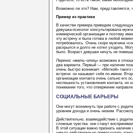
Возможно ли это? Нам, представляется, ч
Пример из практики
В качестве примера приведем следующую 
девушка-психолог консультировала мужчи
коммерческой организации и поэтому име
эту встречу и была готова в любой момен
потребовалось. Очень скоро мужчина «со
раскрылся и долго не хотел уходить. Могу
было. Возраст девушки ничуть не помеша
Перенос «мать–отец»
возможен в отноше
два варианта. Первый — при наличии пози
очень быстро возникает. «Меткой» такого
встречи: он называет себя по имени. Втор
организации контакта очень сильно его о
неспешность установления контакта, но н
понимании того, что отвержение направлен
СОЦИАЛЬНЫЕ БАРЬЕРЫ
Они могут возникнуть при работе с родит
уровнем дохода и очень низким. Рассмот
Действительно, взаимодействие с родите
сложные чувства: они станут воспринима
В этой ситуации важно признать наличие 
чем-то действительно превосходить консу