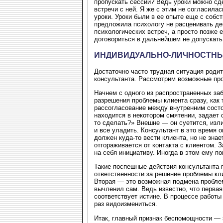
пропускать сессии? Ведь уроки можно сде
встречи с ней. Я же с этим не согласила
уроки. Уроки были в ее опыте еще с собс
предложила психологу не расценивать де
психологических встреч, а просто позже 
договориться в дальнейшем не допускать
ИНДИВИДУАЛЬНО-ЛИЧНОСТН
Достаточно часто трудная ситуация роди
консультанта. Рассмотрим возможные про
Начнем с одного из распространенных за
разрешения проблемы клиента сразу, как
рассогласование между внутренним состо
находится в некотором смятении, задает 
то сделать?» Внешне — он суетится, изл
и все уладить. Консультант в это время 
должен куда-то вести клиента, но не зна
отгораживается от контакта с клиентом. 
на себя инициативу. Иногда в этом ему п
Такие поспешные действия консультанта 
ответственности за решение проблемы клие
Вторая — это возможная подмена проблем
вычленил сам. Ведь известно, что перва
соответствует истине. В процессе работы
раз видоизмениться.
Итак, главный признак беспомощности — 