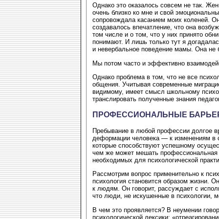
Однако это оказалось совсем не так. Жен
очень близко ко мне и свой эмоциональный
сопровождала касанием моих коленей. Он
создавалось впечатление, что она возбуж
том числе и о том, что у них принято обни
понимают. И лишь только тут я догадала
и невербальное поведение мамы. Она не 
Мы потом часто и эффективно взаимодейс
Однако проблема в том, что не все псих
общения. Учитывая современные миграцио
видимому, имеет смысл школьному психол
транслировать полученные знания педаго
ПРОФЕССИОНАЛЬНЫЕ БАРЬЕ
Пребывание в любой профессии долгое в
деформации человека — к изменениям в с
которые способствуют успешному осущес
чем же может мешать профессиональная д
необходимых для психологической практ
Рассмотрим вопрос применительно к псих
психология становится образом жизни. О
к людям. Он говорит, рассуждает с испол
что люди, не искушенные в психологии, мо
В чем это проявляется? В неумении гово
психологической лексики: «отреагировани