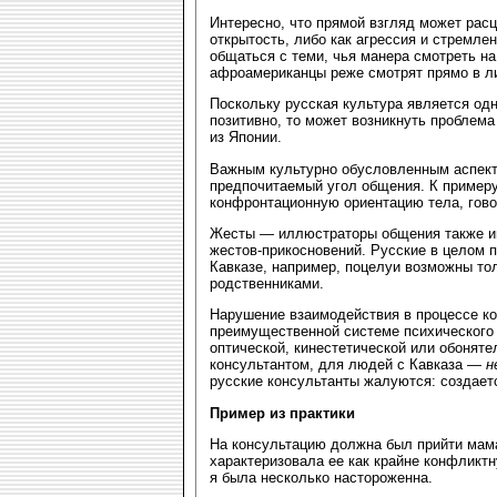
Интересно, что прямой взгляд может расц
открытость, либо как агрессия и стремл
общаться с теми, чья манера смотреть на
афроамериканцы реже смотрят прямо в ли
Поскольку русская культура является одн
позитивно, то может возникнуть проблем
из Японии.
Важным культурно обусловленным аспект
предпочитаемый угол общения. К примеру
конфронтационную ориентацию тела, гово
Жесты — иллюстраторы общения также им
жестов-прикосновений. Русские в целом п
Кавказе, например, поцелуи возможны то
родственниками.
Нарушение взаимодействия в процессе ко
преимущественной системе психического 
оптической, кинестетической или обоняте
консультантом, для людей с Кавказа —
н
русские консультанты жалуются: создаетс
Пример из практики
На консультацию должна был прийти мама-
характеризовала ее как крайне конфликт
я была несколько настороженна.