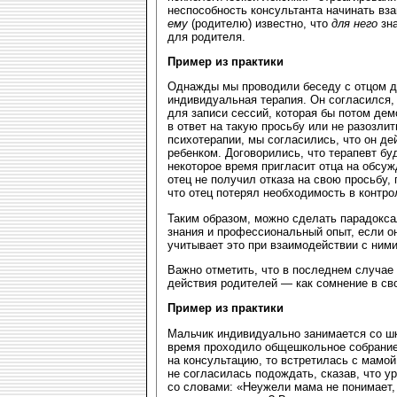
неспособность консультанта начинать вза
ему
(родителю) известно, что
для него
зна
для родителя.
Пример из практики
Однажды мы проводили беседу с отцом д
индивидуальная терапия. Он согласился,
для записи сессий, которая бы потом дем
в ответ на такую просьбу или не разозлит
психотерапии, мы согласились, что он де
ребенком. Договорились, что терапевт бу
некоторое время пригласит отца на обсужд
отец не получил отказа на свою просьбу,
что отец потерял необходимость в контро
Таким образом, можно сделать парадокса
знания и профессиональный опыт, если он
учитывает это при взаимодействии с ними
Важно отметить, что в последнем случае
действия родителей — как сомнение в св
Пример из практики
Мальчик индивидуально занимается со шк
время проходило общешкольное собрание, 
на консультацию, то встретилась с мамой
не согласилась подождать, сказав, что у
со словами: «Неужели мама не понимает, 