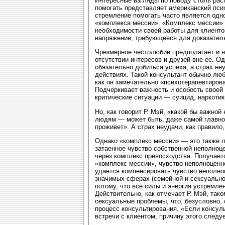
Интересные взгляды по поводу столь рас
помогать представляет американский псих
стремление помогать часто является одн
«комплекса мессии». «Комплекс мессии» 
необходимости своей работы для клиенто
напряжение, требующееся для доказатель
Чрезмерное честолюбие предполагает и н
отсутствии интересов и друзей вне ее. О
обязательно добиться успеха, а страх не
действиях. Такой консультант обычно люб
как он замечательно «психотерапевтирова
Подчеркивает важность и особость своей
критические ситуации — суицид, наркотики
Но, как говорит Р. Мэй, «какой бы важно
людям — может быть, даже самой главной 
проживет». А страх неудачи, как правило
Однако «комплекс мессии» — это также л
затаенное чувство собственной неполноце
через комплекс превосходства. Получаетс
«комплекс мессии», чувство неполноценн
удается компенсировать чувство неполно
значимых сферах (семейной и сексуально
потому, что все силы и энергия устремл
Действительно, как отмечает Р. Мэй, так
сексуальные проблемы, что, безусловно, 
процесс консультирования. «Если консул
встречи с клиентом, причину этого следуе