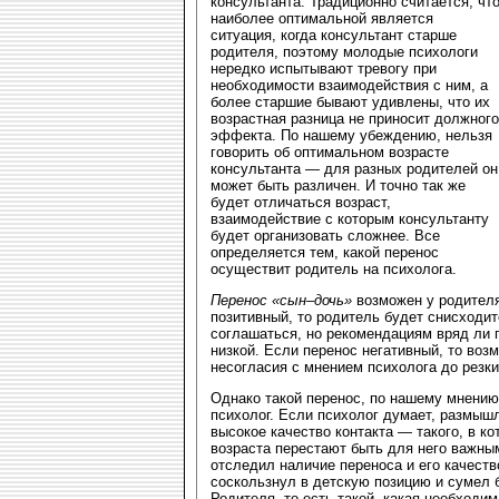
консультанта. Традиционно считается, чт
наиболее оптимальной является
ситуация, когда консультант старше
родителя, поэтому молодые психологи
нередко испытывают тревогу при
необходимости взаимодействия с ним, а
более старшие бывают удивлены, что их
возрастная разница не приносит должного
эффекта. По нашему убеждению, нельзя
говорить об оптимальном возрасте
консультанта — для разных родителей он
может быть различен. И точно так же
будет отличаться возраст,
взаимодействие с которым консультанту
будет организовать сложнее. Все
определяется тем, какой перенос
осуществит родитель на психолога.
Перенос «сын–дочь»
возможен у родителя
позитивный, то родитель будет снисходи
соглашаться, но рекомендациям вряд ли 
низкой. Если перенос негативный, то воз
несогласия с мнением психолога до резки
Однако такой перенос, по нашему мнению,
психолог. Если психолог думает, размышл
высокое качество контакта — такого, в к
возраста перестают быть для него важным
отследил наличие переноса и его качеств
соскользнул в детскую позицию и сумел 
Родителя, то есть такой, какая необходи