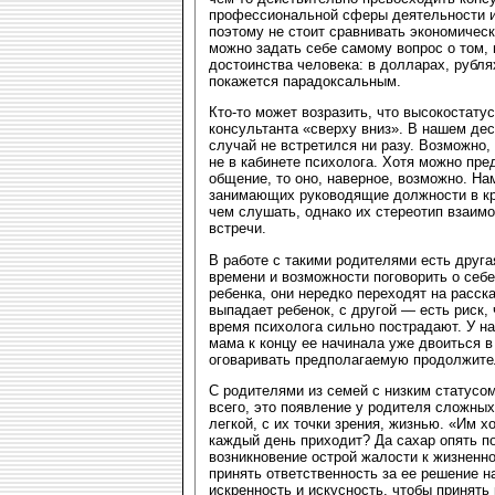
профессиональной сферы деятельности и
поэтому не стоит сравнивать экономическ
можно задать себе самому вопрос о том, 
достоинства человека: в долларах, рубля
покажется парадоксальным.
Кто-то может возразить, что высокостату
консультанта «сверху вниз». В нашем де
случай не встретился ни разу. Возможно,
не в кабинете психолога. Хотя можно пре
общение, то оно, наверное, возможно. Н
занимающих руководящие должности в кр
чем слушать, однако их стереотип взаим
встречи.
В работе с такими родителями есть друга
времени и возможности поговорить о себе
ребенка, они нередко переходят на расска
выпадает ребенок, с другой — есть риск,
время психолога сильно пострадают. У на
мама к концу ее начинала уже двоиться 
оговаривать предполагаемую продолжите
С родителями из семей с низким статусо
всего, это появление у родителя сложных
легкой, с их точки зрения, жизнью. «Им 
каждый день приходит? Да сахар опять п
возникновение острой жалости к жизненн
принять ответственность за ее решение н
искренность и искусность, чтобы принять