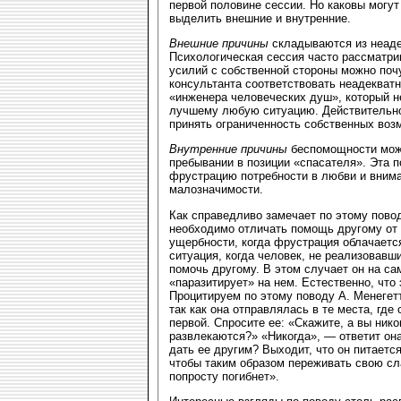
первой половине сессии. Но каковы могу
выделить внешние и внутренние.
Внешние причины
складываются из неадек
Психологическая сессия часто рассматрив
усилий с собственной стороны можно поч
консультанта соответствовать неадекват
«инженера человеческих душ», который не
лучшему любую ситуацию. Действительно,
принять ограниченность собственных воз
Внутренние причины
беспомощности можн
пребывании в позиции «спасателя». Эта 
фрустрацию потребности в любви и внима
малозначимости.
Как справедливо замечает по этому повод
необходимо отличать помощь другому от 
ущербности, когда фрустрация облачаетс
ситуация, когда человек, не реализовавш
помочь другому. В этом случает он на са
«паразитирует» на нем. Естественно, что 
Процитируем по этому поводу А. Менегетт
так как она отправлялась в те места, гд
первой. Спросите ее: «Скажите, а вы ник
развлекаются?» «Никогда», — ответит она.
дать ее другим? Выходит, что он питает
чтобы таким образом переживать свою сла
попросту погибнет».