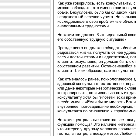
Как уже говорилось, есть консультанты,
можно наблюдать, что именно они консул
браке. Безусловно, было бы слишком кате
неадекватный перенос чувств. Но вызывае
исследовавшего свои проблемные области
аналогичными трудностями.
Но каким же должен быть идеальный консу
его собственную трудную ситуацию?
Прежде всего он должен обладать биофил
радоваться жизни, получать от нее удово
всеми достоинствами и недостатками, пот
клиента. Безусловно, он должен быть ск
собственном развитии. Остановившийся в
клиента. Таким образом, сам консультант
Как отмечалось ранее, психологическое з
здоровый консультант, естественно, впра
или даже некоторые невротические склонн
контролировать, но и использовать их для
консультанту хотя бы гипотетически при
в себе мысль: «Если бы не милость Божия,
внутреннее проговаривание необходимо, 
консультанта по отношению к «проблемно
Но какие центральные качества все-таки
функцию помощи? Это наличие интереса к
что интерес у другому человеку проявляет
гостях, в театре, в поезде метро. Любой