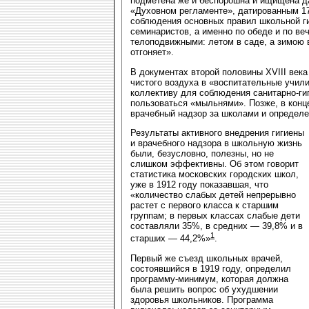
подметена же и беспорошна и ищищена да
«Духовном регламенте», датированным 17
соблюдения основных правил школьной ги
семинаристов, а именно по обеде и по в
телоподвижными: летом в саде, а зимою в
отгоняет».
В документах второй половины ХVIII века
чистого воздуха в «воспитательные учили
коллективу для соблюдения санитарно-ги
пользоваться «мыльнями». Позже, в конц
врачебный надзор за школами и определе
Результаты активного внедрения гигиены
и врачебного надзора в школьную жизнь
были, безусловно, полезны, но не
слишком эффективны. Об этом говорит
статистика московских городских школ,
уже в 1912 году показавшая, что
«количество слабых детей непрерывно
растет с первого класса к старшим
группам; в первых классах слабые дети
составляли 35%, в средних — 39,8% и в
1
старших — 44,2%»
.
Первый же съезд школьных врачей,
состоявшийся в 1919 году, определил
программу-минимум, которая должна
была решить вопрос об ухудшении
здоровья школьников. Программа