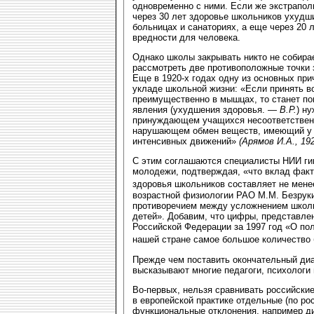
одновременно с ними. Если же экстрапол
через 30 лет здоровье школьников ухудши
больницах и санаториях, а еще через 20 
вредности для человека.
Однако школы закрывать никто не собирае
рассмотреть две противоположные точки 
Еще в 1920-х годах одну из основных пр
укладе школьной жизни: «Если принять в
преимущественно в мышцах, то станет по
явления (ухудшения здоровья. —
В.Р.
) н
принуждающем учащихся несоответственн
нарушающем обмен веществ, имеющий у д
интенсивных движений»
(Арямов И.А., 19
С этим соглашаются специалисты НИИ гиг
молодежи, подтверждая, «что вклад фак
здоровья школьников составляет не мен
возрастной физиологии РАО М.М. Безрук
противоречием между усложнением школ
детей». Добавим, что цифры, представле
Российской Федерации за 1997 год «О по
нашей стране самое большое количество 
Прежде чем поставить окончательный диа
высказывают многие педагоги, психологи 
Во-первых, нельзя сравнивать российские
в европейской практике отдельные (по р
функциональные отклонения, например д