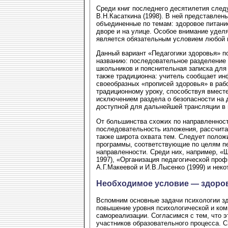
Среди книг последнего десятилетия след
В.Н.Касаткина (1998). В ней представле
объединенные по темам: здоровое питани
дворе и на улице. Особое внимание удел
является обязательным условием любой 
Данный вариант «Педагогики здоровья» п
названию: последовательное разделение 
школьников и пояснительная записка для
также традиционна: учитель сообщает и
своеобразных «прописей здоровья» в раб
традиционному уроку, способствуя вместе
исключением раздела о безопасности на д
доступной для дальнейшей трансляции в
От большинства схожих по направленност
последовательность изложения, рассчитан
также широта охвата тем. Следует полож
программы, соответствующие по целям пед
направленности. Среди них, например, «Ш
1997), «Организация педагогической про
А.Г.Макеевой и И.В.Лысенко (1999) и неко
Необходимое условие — здоров
Вспомним основные задачи психологии зд
повышение уровня психологической и ком
самореализации. Согласимся с тем, что э
участников образовательного процесса. 