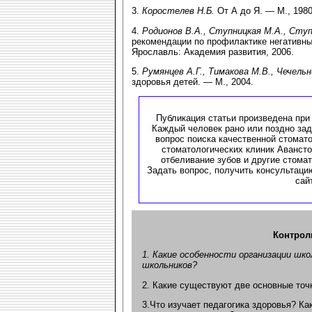
3.
Коростелев Н.Б.
От А до Я. — М., 1980
4.
Родионов В.А., Ступницкая М.А., Ступ
рекомендации по профилактике негативны
Ярославль: Академия развития, 2006.
5.
Румянцев А.Г., Тимакова М.В., Чечельн
здоровья детей. — М., 2004.
Публикация статьи произведена при
Каждый человек рано или поздно зад
вопрос поиска качественной стомат
стоматологических клиник Аванст
отбеливание зубов и другие стомат
Задать вопрос, получить консультаци
сайт
Контрол
1. Какие особенности организации шк
школьников?
2. Какие существуют две основные точ
3.Что изучает педагогика здоровья? К