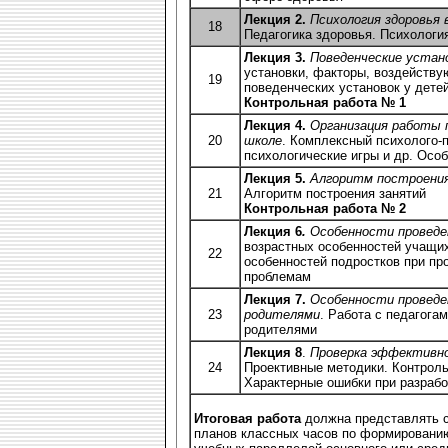
Лекция 2.
Психология здоровья 
18
Педагогика здоровья. Психологи
Лекция 3.
Поведенческие устано
установки, факторы, воздейств
19
поведенческих установок у дете
Контрольная работа № 1
Лекция 4.
Организация работы 
20
школе
. Комплексный психолого-п
психологические игры и др. Осо
Лекция 5.
Алгоритм построени
21
Алгоритм построения занятий
Контрольная работа № 2
Лекция 6
.
Особенности проведе
возрастных особенностей учащих
22
особенностей подростков при пр
проблемам
Лекция 7.
Особенности проведе
23
родителями
. Работа с педагога
родителями
Лекция 8
.
Проверка эффективн
24
Проективные методики. Контроль
Характерные ошибки при разрабо
Итоговая работа
должна представлять с
планов классных часов по формированию