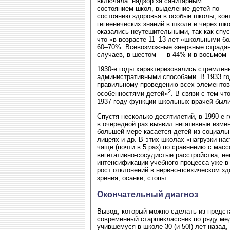
включала: надзор за санитарным
состоянием школ, выделение детей по
состоянию здоровья в особые школы, конт
гигиенических знаний в школе и через шк
оказались неутешительными, так как спус
что «в возрасте 11–13 лет «школьными б
60–70%. Всевозможные «нервные страдан
случаев, в шестом — в 44% и в восьмом
1930-е годы характеризовались стремлен
административными способами. В 1933 г
правильному проведению всех элементов 
2
особенностями детей»
. В связи с тем ч
1937 году функции школьных врачей был
Спустя несколько десятилетий, в 1990-е 
в очередной раз выявил негативные измен
большей мере касается детей из социаль
лицеях и др. В этих школах «нагрузки на
чаще (почти в 5 раз) по сравнению с ма
вегетативно-сосудистые расстройства, не
интенсификации учебного процесса уже в
рост отклонений в нервно-психическом зд
зрения, осанки, стопы.
Окончательный диагноз
Вывод, который можно сделать из предст
современный старшеклассник по ряду мед
учившемуся в школе 30 (и 50!) лет назад