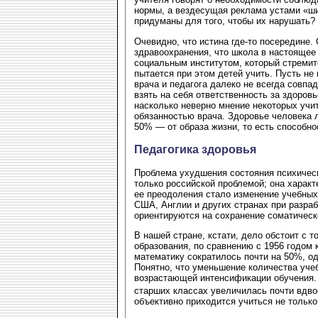
нормы, а вездесущая реклама устами «ши
придуманы для того, чтобы их нарушать? 
Очевидно, что истина где-то посередине.
здравоохранения, что школа в настоящее
социальным институтом, который стремит
пытается при этом детей учить. Пусть не
врача и педагога далеко не всегда совпад
взять на себя ответственность за здоров
насколько неверно мнение некоторых учит
обязанностью врача. Здоровье человека 
50% — от образа жизни, то есть способно
Педагогика здоровья
Проблема ухудшения состояния психическ
только российской проблемой; она характ
ее преодоления стало изменение учебных
США, Англии и других странах при разра
ориентируются на сохранение соматическ
В нашей стране, кстати, дело обстоит с 
образования, по сравнению с 1956 годом 
математику сократилось почти на 50%, о
Понятно, что уменьшение количества уче
возрастающей интенсификации обучения. К
старших классах увеличилась почти вдво
объективно приходится учиться не только