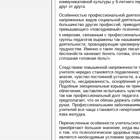
коммуникативной культуры у 6-летнего п
друг от друга.
Особенностью профессиональной деятельн
напряженных видов социальной деятельн
большинство других профессий, приводит 
превышающего «повседневный» психическ
к неврозам, связанным с профессиональ
группы педагогов выражены так называе
деятельности, провоцирующие чрезмерн
трудностям. Именно о таких людях писал
беспокойств начинает болеть голова, от
сплошная головная боль!».
Следствием повышенной напряженности 
учителя нередко становятся подавленнос
апатия, чувство постоянной усталости, а 
грубость, несдержанность, оскорбления у
Подобные эмоциональные взрывы не прин
облегчения, заставляя испытывать чувств
так как профессиональный долг педагога
предполагает, что он обязан держать себя
руках. Профессиональными заболевания
учителей все чаще становятся гипертония
язва желудка.
Перечисленные особенности учительског
приобретают большое значение, когда мы
о том, что психологическое здоровье пед
является необходимым условием здоровь