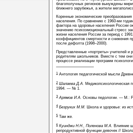
благополучных регионов вынуждены мири
ближнего зарубежья, а жители мегаполис
Коренные экономические преобразования 
населения. По сравнению с 1960-ми года
фактора на здоровье населения России ок
значению психоэмоциональный стресс за
жизни населения России за период с 1991
коэффициентов смертности и снижения пр
после дефолта (1998–2000).
Представленные «портреты» учителей и р
родителям школьников. Вместе с тем они
процессе реализации программ психологи
1
Антология педагогической мысли Древней
2
Шалаева Д.А.
Медико­психологическая п
1994. — № 1.
3
Арямов И.А.
Основы педологии. — М.: Р
4
Безруких М.М.
Школа и здоровье: из ист
5
Там же.
6
Куинджи Н.Н., Поленова М.А.
Влияние шк
репродуктивной функции девочек // Школ