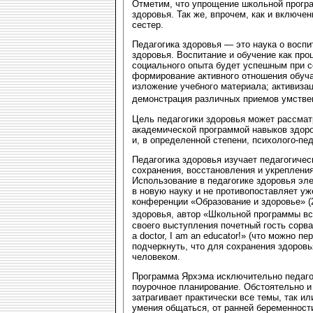
Отметим, что упрощение школьной програ
здоровья. Так же, впрочем, как и включе
сестер.
Педагогика здоровья — это наука о восп
здоровья. Воспитание и обучение как про
социального опыта будет успешным при с
формирование активного отношения обуча
изложение учебного материала; активиза
демонстрация различных приемов умстве
Цель педагогики здоровья может рассмат
академической программой навыков здоро
и, в определенной степени, психолого-пе
Педагогика здоровья изучает педагогиче
сохранения, восстановления и укреплени
Использование в педагогике здоровья эле
в новую науку и не противопоставляет у
конференции «Образование и здоровье» (
здоровья, автор «Школьной программы в
своего выступления почетный гость сорвал
a doctor, I am an educator!» (что можно п
подчеркнуть, что для сохранения здоров
человеком.
Программа Ярхэма исключительно педагог
поурочное планирование. Обстоятельно и 
затрагивает практически все темы, так и
умения общаться, от ранней беременност