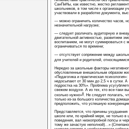
СанПиНы, как известно, жестко регламент
школьников, в том числе к организации у
участвовали в разработке документа, вы
— можно ограничить количество часов, но
незначительной нагрузке;
— следует различать аудиторную и внеау
двигательной активностью, развитием эм
воспитанием, не могут суммироваться с 
ограничиваться по времени;
— отсутствует сопряжение между школь
для учителей и родителей, относящимися
Нередко за школьные факторы негативног
обусловленные внешкольным образом жизн
«Педагогика и практическая психология»
недосыпают от 30 мин до 2,5 ч в сутки. 
подростка на 30%». Проблема усугубляетс
свежем воздухе. А из тех, кто все-таки вы
8
сколько нужно»
. Не следует полагать, 
только из-за большого количества домаш
предположить, что успешную конкуренцию
Представляется, что причины ухудшения 
школе или, по крайней мере, не только 
поведения, вал низкопробной попсы и чер
тому же зачастую неполной)…» (
Степанов
учителя говорят о необходимости соблюд