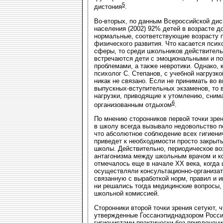
5
дистония
.
Во-вторых, по данным Всероссийской дис
населения (2002) 92% детей в возрасте д
нормальные, соответствующие возрасту 
физического развития. Что касается пси
сферы, то среди школьников действитель
встречаются дети с эмоциональными и п
проблемами, а также невротики. Однако, 
психолог С. Степанов, с учебной нагрузко
никак не связано. Если не принимать во 
выпускных-вступительных экзаменов, то 
нагрузки, приводящие к утомлению, сним
6
организованным отдыхом
.
По мнению сторонников первой точки зре
в школу всегда вызывало недовольство п
что абсолютное соблюдение всех гигиени
приведет к необходимости просто закрыт
школы. Действительно, периодическое во
антагонизма между школьным врачом и к
отмечалось еще в начале ХХ века, когда
осуществляли консультационно-организат
связанную с выработкой норм, правил и 
ни решались тогда медицинские вопросы
школьной комиссией.
Сторонники второй точки зрения сетуют,
утвержденные Госсанэпиднадзором России
гигиенистами практически без привлечени