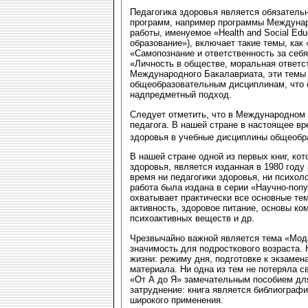
Педагогика здоровья является обязател
программ, например программы Междунар
работы, именуемое «Health and Social Ed
образование»), включает такие темы, как
«Самопознание и ответственность за себ
«Личность в обществе, моральная ответс
Международного Бакалавриата, эти темы 
общеобразовательным дисциплинам, что 
надпредметный подход.
Следует отметить, что в Международном 
педагога. В нашей стране в настоящее вр
здоровья в учебные дисциплины общеобр
В нашей стране одной из первых книг, ко
здоровья, является изданная в 1980 году 
время ни педагогики здоровья, ни психол
работа была издана в серии «Научно-попу
охватывает практически все основные те
активность, здоровое питание, основы ко
психоактивных веществ и др.
Чрезвычайно важной является тема «Мод
значимость для подросткового возраста.
жизни: режиму дня, подготовке к экзамен
материала. Ни одна из тем не потеряла с
«От А до Я» замечательным пособием для
затруднение: книга является библиографи
широкого применения.