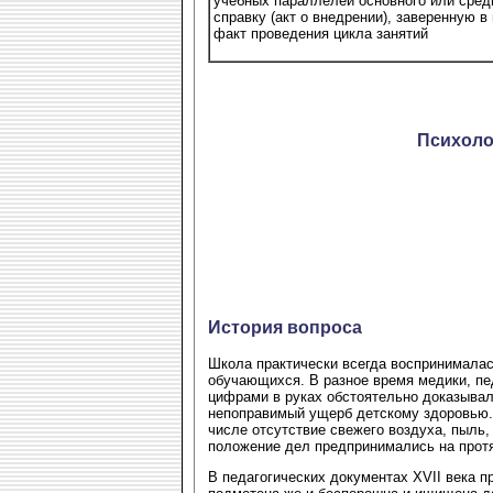
учебных параллелей основного или сред
справку (акт о внедрении), заверенную
факт проведения цикла занятий
Психоло
История вопроса
Школа практически всегда воспринималась
обучающихся. В разное время медики, пе
цифрами в руках обстоятельно доказывали
непоправимый ущерб детскому здоровью. 
числе отсутствие свежего воздуха, пыль
положение дел предпринимались на протя
В педагогических документах ХVII века п