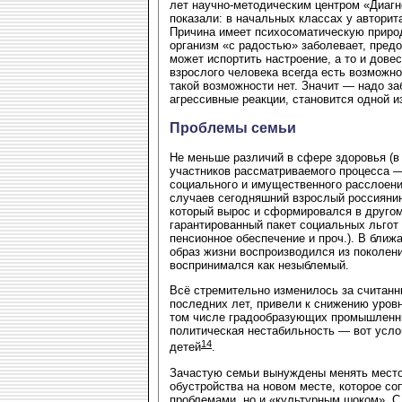
лет научно-методическим центром «Диагно
показали: в начальных классах у автори
Причина имеет психосоматическую природ
организм «с радостью» заболевает, пред
может испортить настроение, а то и дове
взрослого человека всегда есть возможно
такой возможности нет. Значит — надо за
агрессивные реакции, становится одной и
Проблемы семьи
Не меньше различий в сфере здоровья (в 
участников рассматриваемого процесса —
социального и имущественного расслоени
случаев сегодняшний взрослый россиянин
который вырос и сформировался в другом
гарантированный пакет социальных льгот
пенсионное обеспечение и проч.). В бли
образ жизни воспроизводился из поколени
воспринимался как незыблемый.
Всё стремительно изменилось за считанн
последних лет, привели к снижению уров
том числе градообразующих промышленны
политическая нестабильность — вот услов
14
детей
.
Зачастую семьи вынуждены менять место
обустройства на новом месте, которое с
проблемами, но и «культурным шоком». С