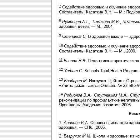
7
Содействие здоровью и обучение здоров
Составитель: Касаткин В.Н. — М.: Подков
8
Румянцев А.Г., Тимакова М.В., Чечельн
здоровья детей. — М., 2004.
9
Степанов С.
В здоровой школе — здоро
10
Содействие здоровью и обучение здоро
Составитель: Касаткин В.Н. — М., 2000.
11
Басова Н.В.
Педагогика и практическая 
12
Yarham С.
Schools Total Health Program. 
13
Бондарев М.
Нагрузка. Цейтнот. Стресс
«Учительская газета»Он­лайн. № 22 http:/
14
Родионов В.А., Ступницкая М.А., Ступ
рекомендации по профилактике негативны
Ярославль: Академия развития, 2006.
Реко
1.
Ананьев В.А.
Основы психологии здоров
здоровья. — СПб., 2006.
2.
Безруких М.М.
Школа и здоровье: из ис