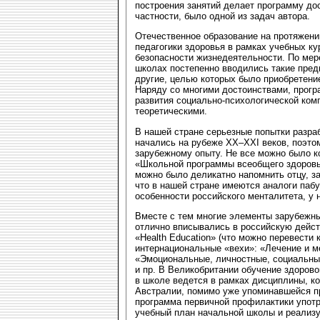
построения занятий делает программу дос
частности, было одной из задач автора.
Отечественное образование на протяжени
педагогики здоровья в рамках учебных ку
безопасности жизнедеятельности. По ме
школах постепенно вводились такие пред
другие, целью которых было приобретени
Наряду со многими достоинствами, прогр
развития социально-психологической комп
теоретическими.
В нашей стране серьезные попытки разра
начались на рубеже XX–XXI веков, поэт
зарубежному опыту. Не все можно было ко
«Школьной программы всеобщего здоровь
можно было деликатно напомнить отцу, за
что в нашей стране имеются аналоги пабу
особенности российского менталитета, у 
Вместе с тем многие элементы зарубежн
отлично вписывались в российскую дейст
«Health Education» (что можно перевести
интернациональные «вехи»: «Лечение и м
«Эмоциональные, личностные, социальны
и пр. В Великобритании обучение здоров
в школе ведется в рамках дисциплины, к
Австралии, помимо уже упоминавшейся п
программа первичной профилактики употр
учебный план начальной школы и реализуе