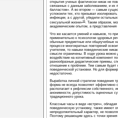
открытия ученых фактически никак не п
связанных с данным заболеванием, и их 
балластом». А во втором — самым сущес
успокоили тех, кто призывал изолировать
инфекции, а с другой, убедили остальны
11
сексуальной жизни»
. Таким образом, мо
академическим опытом, а представления 
Что же касается умений и навыков, то пр
применительно к психологии здоровья ре
обычные предметные или общеучебные на
процессе многократных повторений освои
учителем, то навыки поведенческие никак
смысле ограничены. В ходе урока можно 
воздействие на когнитивный компонент по
разнообразные дидактические приемы, с
отношение к проблеме. Тем самым будет
поведенческой установки. Но для формир
недостаточно.
Выработка личной стратегии поведения т
форма не всегда позволяет эффективно с
располагает к рефлексии собственного, и
анонимности, допустимость оценочных с
традиционного урока.
Классные часы в виде «встреч», обладая
поведенческую установку, также имеют о
непродолжительный характер, не позволя
Поэтому решающим здесь с точки зрения