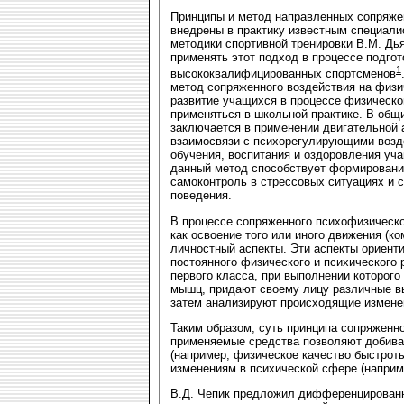
Принципы и метод направленных сопряже
внедрены в практику известным специалис
методики спортивной тренировки В.М. Дь
применять этот подход в процессе подгот
1
высококвалифицированных спортсменов
метод сопряженного воздействия на физи
развитие учащихся в процессе физическо
применяться в школьной практике. В общ
заключается в применении двигательной 
взаимосвязи с психорегулирующими возд
обучения, воспитания и оздоровления уч
данный метод способствует формировани
самоконтроль в стрессовых ситуациях и с
поведения.
В процессе сопряженного психофизическо
как освоение того или иного движения (к
личностный аспекты. Эти аспекты ориент
постоянного физического и психического
первого класса, при выполнении которог
мышц, придают своему лицу различные выр
затем анализируют происходящие изменен
Таким образом, суть принципа сопряженно
применяемые средства позволяют добива
(например, физическое качество быстрот
изменениям в психической сфере (наприм
В.Д. Чепик предложил дифференцированн