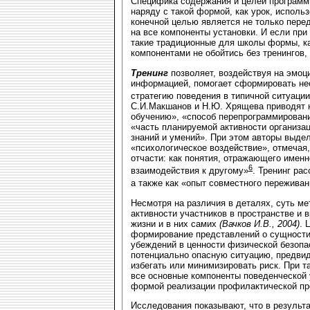
Специфика содержания и целей программ
наряду с такой формой, как урок, исполь
конечной целью является не только пере
на все компоненты установки. И если при
такие традиционные для школы формы, ка
компонентами не обойтись без тренингов,
Тренинг
позволяет, воздействуя на эмоц
информацией, помогает сформировать не
стратегию поведения в типичной ситуации
С.И.Макшанов и Н.Ю. Хрящева приводят н
обучению», «способ перепрограммирован
«часть планируемой активности организа
знаний и умений». При этом авторы выде
«психологическое воздействие», отмечая
отчасти: как понятия, отражающего имен
6
взаимодействия к другому»
. Тренинг ра
а также как «опыт совместного пережива
Несмотря на различия в деталях, суть ме
активности участников в пространстве и 
жизни и в них самих
(Вачков И.В., 2004)
. 
формирование представлений о сущности 
убеждений в ценности физической безопа
потенциально опасную ситуацию, предвид
избегать или минимизировать риск. При 
все основные компоненты поведенческой 
формой реализации профилактической пр
Исследования показывают, что в результ