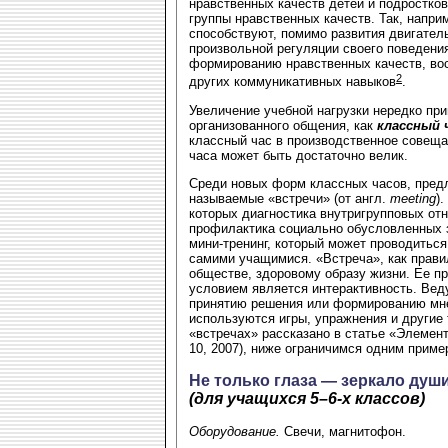
нравственных качеств детей и подростко
группы нравственных качеств. Так, напри
способствуют, помимо развития двигател
произвольной регуляции своего поведени
формированию нравственных качеств, во
2
других коммуникативных навыков
.
Увеличение учебной нагрузки нередко п
организованного общения, как
классный 
классный час в производственное совеща
часа может быть достаточно велик.
Среди новых форм классных часов, пред
называемые «встречи» (от англ.
meeting
)
которых диагностика внутригрупповых от
профилактика социально обусловленных 
мини-тренинг, который может проводиться
самими учащимися. «Встреча», как прави
обществе, здоровому образу жизни. Ее п
условием является интерактивность. Вед
принятию решения или формированию мнен
используются игры, упражнения и другие
«встречах» рассказано в статье «Элемен
10, 2007), ниже ограничимся одним приме
Не только глаза — зеркало душ
(для учащихся 5–6-х классов)
Оборудование.
Свечи, магнитофон.