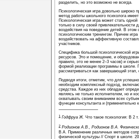
разделить, но это возможно не всегда.
Психологическая игра довольно широко п
метод работы школьного психолога имеет
Психологическая игра может стать одной
только в силу своей привлекательности 
воздействия на поведение детей. В этом
психологическим тренингом. Причем игра 
воздействовать на аффективную составл
участников.
Специфика большой психологической игр
ресурсов. Это и помещение, и оборудован
правило, это не менее 2–3 часов) и серье
формой реализации программы в школе. П
рассматриваться как завершающий этап, 
Подводя итоги, отметим, что для успешн
необходим комплексный подход, включаю
средства. Каждое из них обладает опред
являясь не только исполнителем, но и к
охватывать своим вниманием всех субъек
функции консультанта и (применительно к
1
Годфруа Ж.
Что такое психология: В 2 т.
2
Родионов А.В., Родионов В.А.
Физическо
В.А. Применение различных методов сопр
физической культуры // Спорт в школе. 20