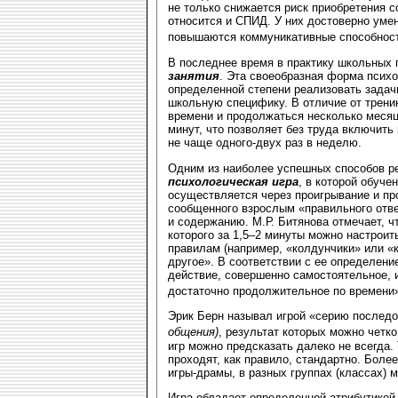
не только снижается риск приобретения 
относится и СПИД. У них достоверно уме
повышаются коммуникативные способнос
В последнее время в практику школьных
занятия
. Эта своеобразная форма психо
определенной степени реализовать задачи
школьную специфику. В отличие от тренин
времени и продолжаться несколько месяц
минут, что позволяет без труда включить
не чаще одного-двух раз в неделю.
Одним из наиболее успешных способов ре
психологическая игра
, в которой обуч
осуществляется через проигрывание и пр
сообщенного взрослым «правильного отве
и содержанию. М.Р. Битянова отмечает, 
которого за 1,5–2 минуты можно настроить
правилам (например, «колдунчики» или «
другое». В соответствии с ее определени
действие, совершенно самостоятельное,
достаточно продолжительное по времени
Эрик Берн называл игрой «серию послед
общения)
, результат которых можно четко
игр можно предсказать далеко не всегда.
проходят, как правило, стандартно. Бол
игры-драмы, в разных группах (классах) 
Игра обладает определенной атрибутикой