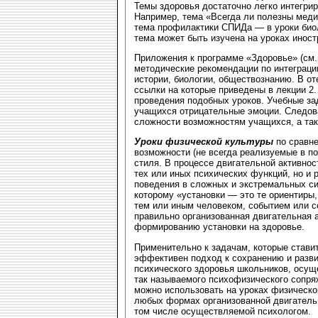
Темы здоровья достаточно легко интегри
Например, тема «Всегда ли полезны меди
тема профилактики СПИДа — в уроки биол
тема может быть изучена на уроках иност
Приложения к программе «Здоровье» (см
методические рекомендации по интеграци
истории, биологии, обществознанию. В о
ссылки на которые приведены в лекции 2.
проведения подобных уроков. Учебные за
учащихся отрицательные эмоции. Следов
сложности возможностям учащихся, а так
Уроки физической культуры
по сравне
возможности (не всегда реализуемые в п
стиля. В процессе двигательной активнос
тех или иных психических функций, но и 
поведения в сложных и экстремальных с
которому «установки — это те ориентиры
тем или иным человеком, событием или с
правильно организованная двигательная 
формированию установки на здоровье.
Применительно к задачам, которые ставит
эффективен подход к сохранению и разв
психического здоровья школьников, осущ
так называемого психофизического сопря
можно использовать на уроках физической
любых формах организованной двигательн
том числе осуществляемой психологом.