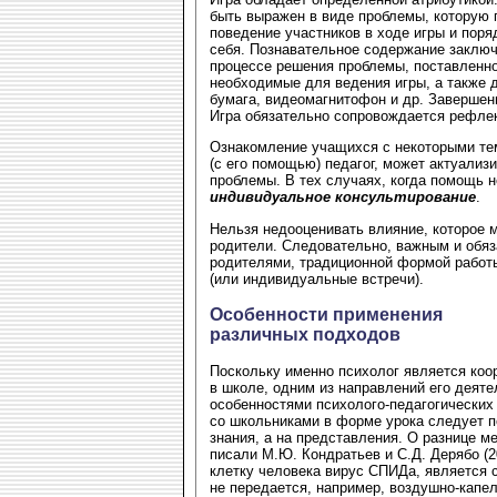
быть выражен в виде проблемы, которую 
поведение участников в ходе игры и пор
себя. Познавательное содержание заключ
процессе решения проблемы, поставленно
необходимые для ведения игры, а также 
бумага, видеомагнитофон и др. Завершен
Игра обязательно сопровождается рефле
Ознакомление учащихся с некоторыми тем
(с его помощью) педагог, может актуали
проблемы. В тех случаях, когда помощь н
индивидуальное консультирование
.
Нельзя недооценивать влияние, которое м
родители. Следовательно, важным и обя
родителями, традиционной формой работ
(или индивидуальные встречи).
Особенности применения
различных подходов
Поскольку именно психолог является коо
в школе, одним из направлений его деяте
особенностями психолого-педагогических
со школьниками в форме урока следует по
знания, а на представления. О разнице 
писали М.Ю. Кондратьев и С.Д. Дерябо (2
клетку человека вирус СПИДа, является с
не передается, например, воздушно-капе