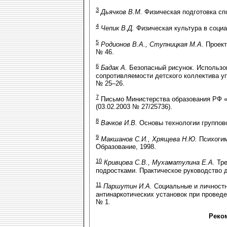
3
Дьячков В.М.
Физическая подготовка спо
4
Чепик В.Д.
Физическая культура в социал
5
Родионов В.А., Ступницкая М.А
. Проек
№ 46.
6
Бадак А.
Безопасный рисунок. Использов
сопротивляемости детского коллектива уп
№ 25–26.
7
Письмо Министерства образования РФ «
(03.02.2003 № 27/25736).
8
Вачков И.В.
Основы технологии группово
9
Макшанов С.И., Хрящева Н.Ю.
Психогимн
Образование, 1998.
10
Кривцова С.В., Мухаматулина Е.А.
Тре
подростками. Практическое руководство д
11
Паршутин И.А.
Социальные и личностн
антинаркотических установок при проведе
№ 1.
Реко