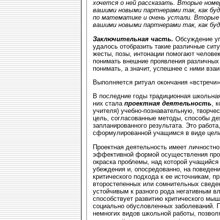
хочется о ней рассказать. Вторые номе
вашими новыми партнерами так, как бу
по математике и очень устали. Вторые 
вашими новыми партнерами так, как буд
Заключительная часть.
Обсуждение уп
удалось отобразить такие различные ситу
жесты, позы, интонации помогают челове
понимать внешние проявления различных
понимать, а значит, успешнее с ними вза
Выполняется ритуал окончания «встречи» 
В последние годы традиционная школьна
них стала
проектная деятельность
, 
учителя) учебно-познавательную, творч
цель, согласованные методы, способы де
запланированного результата. Это работа
сформулированной учащимся в виде цели
Проектная деятельность имеет личностно
эффективной формой осуществления прог
окраска проблемы, над которой учащийся 
убеждения и, опосредованно, на поведен
критического подхода к ее источникам, п
второстепенных или сомнительных сведен
устойчивым к разного рода негативным вл
способствует развитию критического мыш
социально обусловленных заболеваний. П
немногих видов школьной работы, позвол