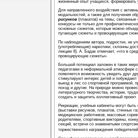
жизненный опыт учащихся, формировать 
Для направленного воздействия с активн
модальностей, а также для получения об
рисунков
(плакатов) на темы, связанные
конкурсы не только для профилактическо
основных сюжетов, которые можно объеди
пугающие сюжеты и провоцирующие сюж
По наблюдениям автора, подростки, не уп
(употребляющие) наркотики, склонны дос
лекцию 8). А. Бадак отмечает, «что в с
провоцирующие сюжеты».
Большой потенциал заложен в таких меро
педагогами в неформальной атмосфере с
появляется возможность увидеть друг др
стимулируют интерес детей и побуждают и
выезд в лес со спортивной программой, п
поход и другие. На природе можно провес
литературного творчества, истории, трудо
создать и защитить коллективный проект.
Рекреации, учебные кабинеты могут быть
(выставки рисунков, плакатов, стенных г
медицинских работников, массовые сорев
родителями, спортивные викторины, конк
секций, встречи со знаменитыми спортсм
торжественного награждения победителе