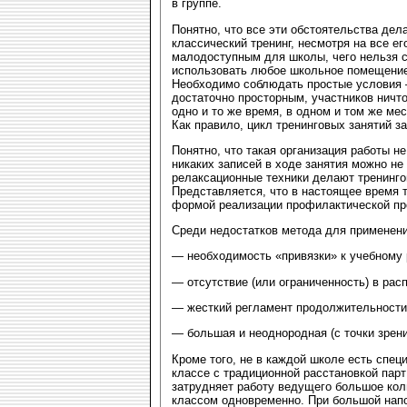
в группе.
Понятно, что все эти обстоятельства дел
классический тренинг, несмотря на все 
малодоступным для школы, чего нельзя с
использовать любое школьное помещение:
Необходимо соблюдать простые условия 
достаточно просторным, участников ничто
одно и то же время, в одном и том же ме
Как правило, цикл тренинговых занятий з
Понятно, что такая организация работы не
никаких записей в ходе занятия можно не
релаксационные техники делают тренинг
Представляется, что в настоящее время 
формой реализации профилактической пр
Среди недостатков метода для применени
—
необходимость «привязки» к учебному
— отсутствие (или ограниченность) в рас
— жесткий регламент продолжительности 
— большая и неоднородная (с точки зрен
Кроме того, не в каждой школе есть спец
классе с традиционной расстановкой парт
затрудняет работу ведущего большое коли
классом одновременно. При большой напо