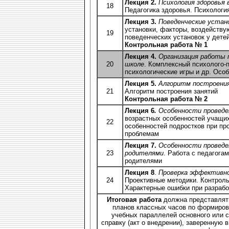
Лекция 2.
Психология здоровья 
18
Педагогика здоровья. Психологи
Лекция 3.
Поведенческие устано
установки, факторы, воздейств
19
поведенческих установок у дете
Контрольная работа № 1
Лекция 4.
Организация работы 
20
школе
. Комплексный психолого-п
психологические игры и др. Осо
Лекция 5.
Алгоритм построени
21
Алгоритм построения занятий
Контрольная работа № 2
Лекция 6
.
Особенности проведе
возрастных особенностей учащих
22
особенностей подростков при пр
проблемам
Лекция 7.
Особенности проведе
23
родителями
. Работа с педагога
родителями
Лекция 8
.
Проверка эффективн
24
Проективные методики. Контроль
Характерные ошибки при разрабо
Итоговая работа
должна представлять
планов классных часов по формиров
учебных параллелей основного или с
справку (акт о внедрении), заверенну