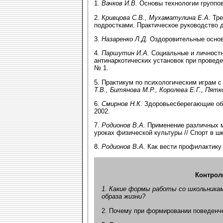
1.
Вачков И.В.
Основы технологии группово
2.
Кривцова С.В., Мухаматулина Е.А.
Тре
подростками. Практическое руководство д
3.
Назаренко Л.Д.
Оздоровительные основ
4.
Паршутин И.А.
Социальные и личностн
антинаркотических установок при проведе
№ 1.
5. Практикум по психологическим играм с
Т.В., Битянова М.Р., Королева Е.Г., Пятк
6.
Смирнов Н.К
. Здоровьесберегающие об
2002.
7.
Родионов В.А.
Применение различных м
уроках физической культуры // Спорт в шк
8.
Родионов В.А.
Как вести профилактику 
Контрол
1. Какие формы работы со школьника
образа жизни?
2. Почему при формировании поведенче