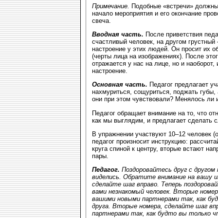
Примечание.
Подобные «встречи» должны
начало мероприятия и его окончание прово
свеча.
Вводная часть.
После приветствия педа
счастливый человек, на другом грустный 
настроение у этих людей. Он просит их о
(черты лица на изображениях). После это
отражается у нас на лице, но и наоборот
настроение.
Основная часть.
Педагог предлагает уч
нахмуриться, сощуриться, поджать губы, 
они при этом чувствовали? Менялось ли 
Педагог обращает внимание на то, что от
как мы выглядим, и предлагает сделать
В упражнении участвуют 10–12 человек (о
педагог произносит инструкцию: рассчита
круга спиной к центру, вторые встают на
пары.
Педагог.
Поздоровайтесь друг с другом 
виделись. Обратите внимание на вашу и
сделайте шаг вправо. Теперь поздорова
вами незнакомый человек. Вторые номер
вашими новыми партнерами так, как буд
друга. Вторые номера, сделайте шаг вп
партнерами так, как будто вы только ч