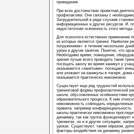
проведения.
При всех достоинствах проектная деятел
профилактики. Они связаны с необходимос
Затруднительной в ряде случаев станови
информационных и других ресурсов. И, п
недостаточная освоенность этого метода 
Для психолога естественно применение п
из которых является тренинг. Наиболее ре
погружением»: в течение нескольких дней
уроки и другие занятия. Понятно, что орг
Необходимо время, помещение, оборудова
зрения лучше всего проводить такие тре
посещать школу во время каникул у учащ
оказываются «занятыми»: посещают внеш
или уезжают на каникулы в лагеря, дома 
оказывается практически невозможно.
Существует еще ряд трудностей использ
тренинговой формы профилактической ра
школе, обусловленных особенностями ор
образовательного процесса. К ним относи
невозможность соблюдать определенные 
правила, например конфиденциальность.
школы практически невозможно проследи
динамику, так как группа функционирует н
тренингах, но и в других ситуациях, напр
уроках. Существуют, таким образом, доп
факторы воздействия на динамику развит