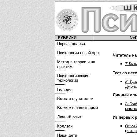
РУБРИКИ
№4
Первая полоса
Психология новой эры
Читатель на
Метод в теории и на
Т. Бил
практике
Тест со все
Психологические
технологии
Е. Тун
Джонс
Гильдия
Личный оп
Вместе с учителем
В. Бон
Вместе с родителями
мама»
Личный опыт
Из первых 
Ольга
Коллеги
(интер
Наши дети