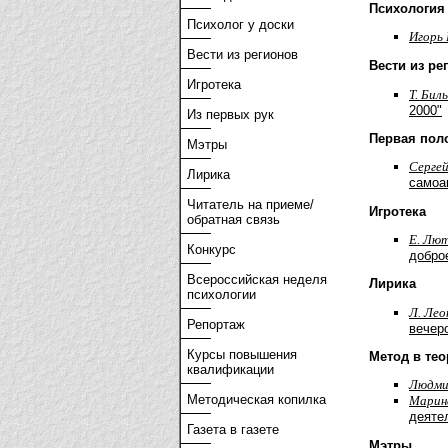
Психология
Психолог у доски
Игорь 
Вести из регионов
Вести из ре
Игротека
Т. Бил
2000"
Из первых рук
Первая пол
Мэтры
Cерге
Лирика
самоа
Читатель на приеме/
Игротека
обратная связь
Е. Лют
Конкурс
добро
Всероссийская неделя
Лирика
психологии
Л. Лео
Репортаж
вечер
Курсы повышения
Метод в тео
квалификации
Людми
Методическая копилка
Марин
деяте
Газета в газете
Мэтры