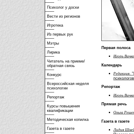
Психолог у доски
Вести из регионов
Игротека
Из первых рук
Мэтры
Первая полоса
Лирика
Игорь Вачк
Читатель на приеме/
Календарь
обратная связь
Редакция
. 
Конкурс
психологов 
Всероссийская неделя
Репортаж
психологии
Игорь Вачк
Репортаж
Прямая речь
Курсы повышения
квалификации
Ольга Реше
Методическая копилка
Газета в газете
Газета в газете
Лидия Шне