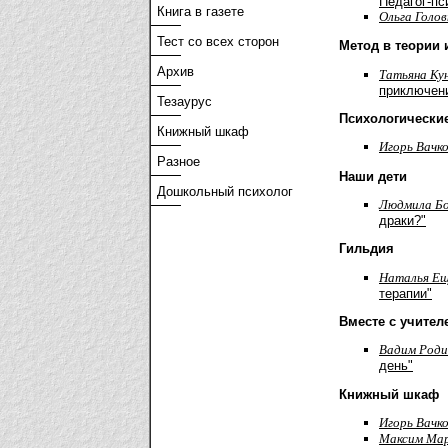
Педагог-пс
Книга в газете
Ольга Голов
Тест со всех сторон
Метод в теории 
Архив
Татьяна Ку
приключен
Тезаурус
Психологически
Книжный шкаф
Игорь Вачк
Разное
Наши дети
Дошкольный психолог
Людмила Б
драки?"
Гильдия
Наталья Ещ
терапии"
Вместе с учител
Вадим Роди
день"
Книжный шкаф
Игорь Вачк
Максим Ма