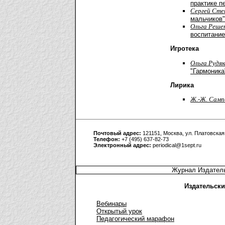
практике п
Cергей Сте
мальчиков"
Ольга Реше
воспитание
Игротека
Ольга Рудя
"Гармоника
Лирика
Ж.-Ж. Сампе
Почтовый адрес:
121151, Москва, ул. Платовская,
Телефон:
+7 (495) 637-82-73
Электронный адрес:
periodical@1sept.ru
Журнал Издатель
Издательски
Вебинары
Открытый урок
Педагогический марафон