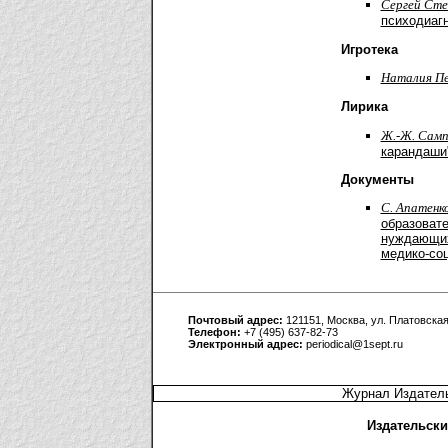
Cергей Сте
психодиагн
Игротека
Наталия П
Лирика
Ж.-Ж. Сампе
карандаши
Документы
С. Апатенк
образоват
нуждающих
медико-со
Почтовый адрес:
121151, Москва, ул. Платовская,
Телефон:
+7 (495) 637-82-73
Электронный адрес:
periodical@1sept.ru
Журнал Издатель
Издательски