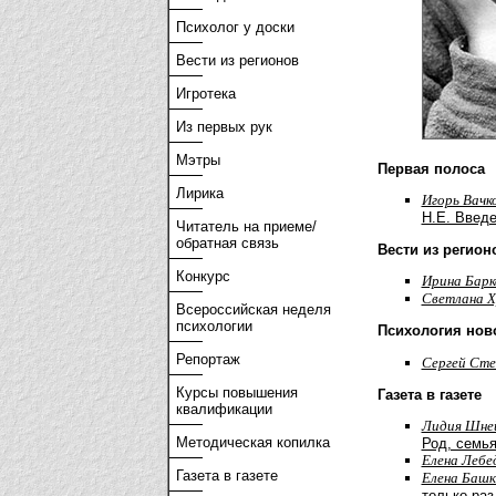
Психолог у доски
Вести из регионов
Игротека
Из первых рук
Мэтры
Первая полоса
Лирика
Игорь Вачк
Н.Е. Введ
Читатель на приеме/
обратная связь
Вести из регион
Конкурс
Ирина Барк
Светлана 
Всероссийская неделя
психологии
Психология нов
Репортаж
Cергей Сте
Курсы повышения
Газета в газете
квалификации
Лидия Шне
Методическая копилка
Род, семья
Елена Лебе
Газета в газете
Елена Башк
только раз