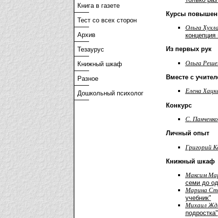
Книга в газете
Курсы повышен
Тест со всех сторон
Ольга Хухл
Архив
концепция 
Из первых рук
Тезаурус
Ольга Реше
Книжный шкаф
Вместе с учите
Разное
Елена Хацк
Дошкольный психолог
Конкурс
С. Панченко
Личный опыт
Григорий К
Книжный шкаф
Максим Ма
семи до о
Марина Ст
учебник"
Михаил Жд
подростка"