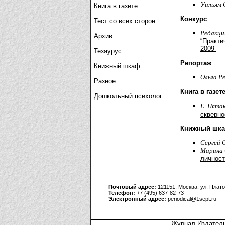
Уильям 
Книга в газете
Конкурс
Тест со всех сторон
Редакци
Архив
“Практи
2009”
Тезаурус
Репортаж
Книжный шкаф
Ольга Р
Разное
Книга в газет
Дошкольный психолог
Е. Пятак
скверно
Книжный шк
Cергей 
Марина 
личност
Почтовый адрес:
121151, Москва, ул. Плато
Телефон:
+7 (495) 637-82-73
Электронный адрес:
periodical@1sept.ru
Журнал Издатель