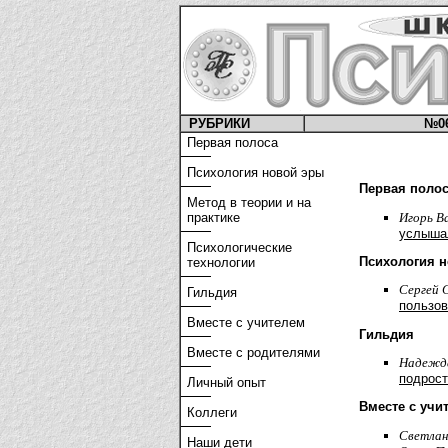
РУБРИКИ
№0
Первая полоса
Психология новой эры
Первая поло
Метод в теории и на
Игорь Ва
практике
услышал
Психологические
Психология 
технологии
Cергей 
Гильдия
пользов
Вместе с учителем
Гильдия
Вместе с родителями
Надежда
подрос
Личный опыт
Вместе с учи
Коллеги
Светлан
Наши дети