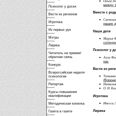
Ольга П
между з
Психолог у доски
Вместе с род
Вести из регионов
Светлан
Игротека
наших д
Из первых рук
Наши дети
Мэтры
Мария Ф
сотрудн
Лирика
Психолог у д
Читатель на приеме/
обратная связь
Алла Фо
нас
Конкурс
Вести из рег
Всероссийская неделя
Татьяна
психологии
(Вороне
Репортаж
Наталья
О. Н. Ка
Курсы повышения
квалификации
Игротека
Инесса 
Методическая копилка
Лирика
Газета в газете