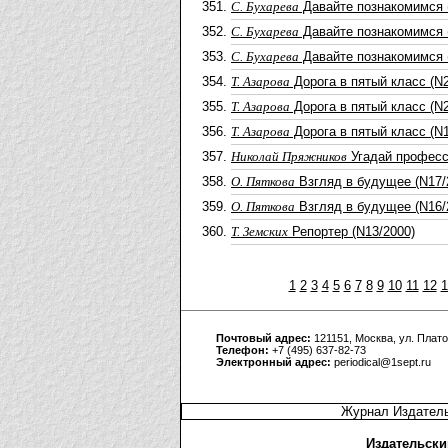
С. Бухарева
Давайте познакомимся 
С. Бухарева
Давайте познакомимся 
С. Бухарева
Давайте познакомимся 
Т. Азарова
Дорога в пятый класс (N2
Т. Азарова
Дорога в пятый класс (N2
Т. Азарова
Дорога в пятый класс (N1
Николай Пряжников
Угадай професс
О. Пяткова
Взгляд в будущее (N17/
О. Пяткова
Взгляд в будущее (N16/
Т. Земских
Репортер (N13/2000)
1
2
3
4
5
6
7
8
9
10
11
12
1
Почтовый адрес:
121151, Москва, ул. Плато
Телефон:
+7 (495) 637-82-73
Электронный адрес:
periodical@1sept.ru
Журнал Издатель
Издательски