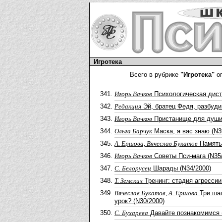
Игротека
Всего в рубрике
"Игротека"
оп
Игорь Вачков
Психологическая дист
Редакция
Эй, братец Федя, разбуди
Игорь Вачков
Пристанище для души 
Ольга Барчук
Маска, я вас знаю (N3
А. Ершова, Вячеслав Букатов
Память 
Игорь Вачков
Советы Пси-мага (N35
С. Белорусец
Шарады (N34/2000)
Т. Земских
Тренинг: стадия агрессии
Вячеслав Букатов, А. Ершова
Три шап
урок? (N30/2000)
С. Бухарева
Давайте познакомимся 