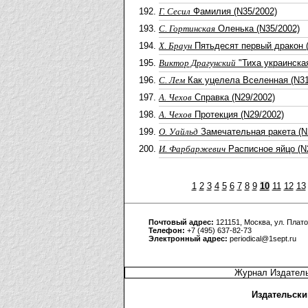
Г. Сесил
Фамилия (N35/2002)
С. Гортинская
Оленька (N35/2002)
Х. Браун
Пятьдесят первый дракон (
Виктор Драгунский
"Тиха украинская
С. Лем
Как уцелела Вселенная (N31
А. Чехов
Справка (N29/2002)
А. Чехов
Протекция (N29/2002)
О. Уайльд
Замечательная ракета (N
И. Фарбаржевич
Расписное яйцо (N
1
2
3
4
5
6
7
8
9
10
11
12
13
Почтовый адрес:
121151, Москва, ул. Плато
Телефон:
+7 (495) 637-82-73
Электронный адрес:
periodical@1sept.ru
Журнал Издатель
Издательски