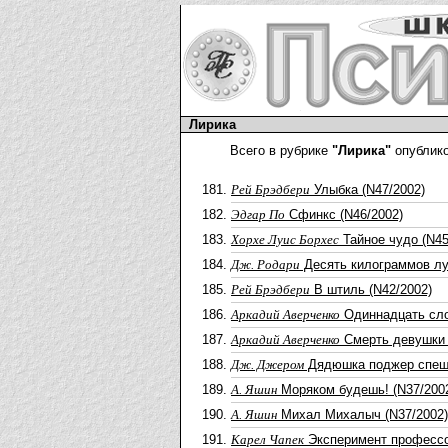
Лирика
Всего в рубрике
"Лирика"
опублико
Рей Брэдбери
Улыбка (N47/2002)
Эдгар По
Сфинкс (N46/2002)
Хорхе Луис Борхес
Тайное чудо (N45
Дж. Родари
Десять килограммов лу
Рей Брэдбери
В штиль (N42/2002)
Аркадий Аверченко
Одиннадцать сло
Аркадий Аверченко
Смерть девушки у
Дж. Джером
Дядюшка поджер спеши
А. Яшин
Моряком будешь! (N37/200
А. Яшин
Михал Михалыч (N37/2002)
Карел Чапек
Эксперимент профессо