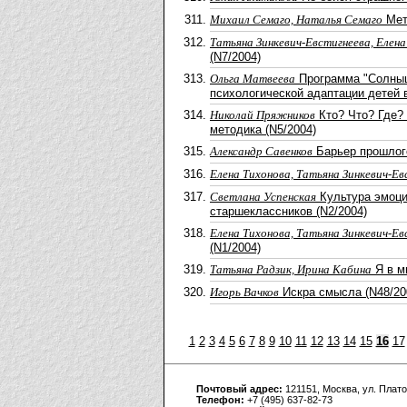
Михаил Семаго, Наталья Семаго
Мето
Татьяна Зинкевич-Евстигнеева, Елена
(N7/2004)
Ольга Матвеева
Программа "Солныш
психологической адаптации детей 
Николай Пряжников
Кто? Что? Где?
методика (N5/2004)
Александр Савенков
Барьер прошлого
Елена Тихонова, Татьяна Зинкевич-Ев
Светлана Успенская
Культура эмоци
старшеклассников (N2/2004)
Елена Тихонова, Татьяна Зинкевич-Ев
(N1/2004)
Татьяна Радзик, Ирина Кабина
Я в м
Игорь Вачков
Искра смысла (N48/20
1
2
3
4
5
6
7
8
9
10
11
12
13
14
15
16
17
Почтовый адрес:
121151, Москва, ул. Плато
Телефон:
+7 (495) 637-82-73