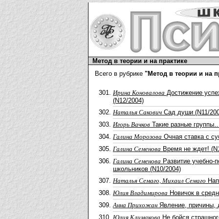
Метод в теории и на практике
Всего в рубрике
"Метод в теории и на п
Ирина Коновалова
Достижение успех
(N12/2004)
Наталья Сакович
Сад души (N11/200
Игорь Вачков
Такие разные группы…
Галина Морозова
Очная ставка с су
Галина Семенова
Время не ждет! (N1
Галина Семенова
Развитие учебно-
школьников (N10/2004)
Наталья Семаго, Михаил Семаго
Напр
Юлия Владимирова
Новичок в средн
Анна Прихожан
Явление, причины, д
Юлия Климакова
Не бойся страшного