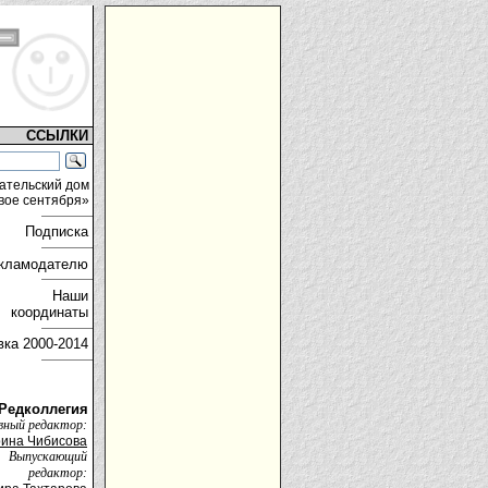
ССЫЛКИ
ательский дом
вое сентября»
Подписка
кламодателю
Наши
координаты
вка
2000-2014
Редколлегия
вный редактор:
ина Чибисова
Выпускающий
редактор: