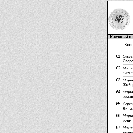
Книжный ш
Всег
Cерге
Сворд
Миха
систе
Марин
Жабор
Марин
ориен
Cерге
Лилие
Марин
родит
Миха
начал