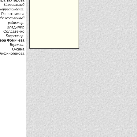
ира Тахтарова
Специальный
корреспондент:
а Решетникова
удожественный
редактор:
Владимир
Солдатенко
Корректор:
ера Фомичева
Верстка:
Оксана
Анфиногенова