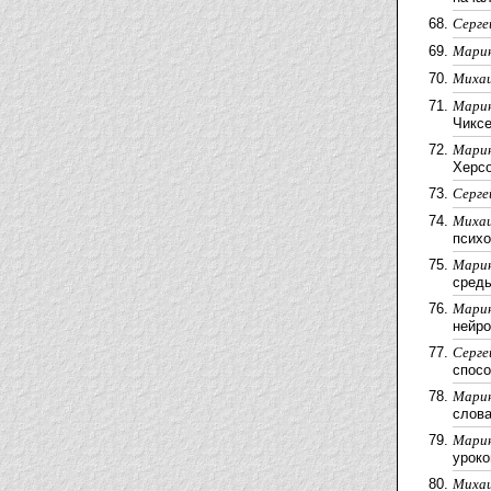
Cерге
Марин
Миха
Марин
Чиксе
Марин
Херсо
Cерге
Миха
психо
Марин
среды
Марин
нейро
Cерге
спосо
Марин
слова
Марин
уроко
Миха