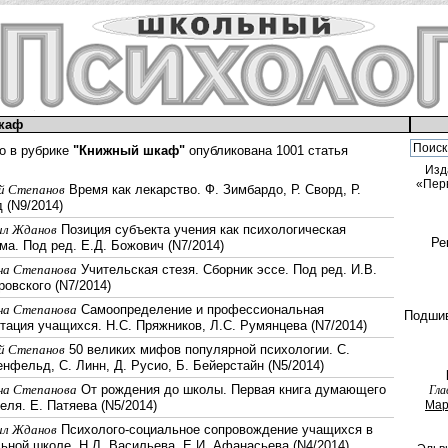
каф
о в рубрике
"Книжный шкаф"
опубликована 1001 статья
Изд
«Пер
й Степанов
Время как лекарство. Ф. Зимбардо, Р. Сворд, Р.
 (N9/2014)
ил Жданов
Позиция субъекта учения как психологическая
Ре
ма. Под ред. Е.Д. Божович (N7/2014)
а Степанова
Учительская стезя. Сборник эссе. Под ред. И.В.
овского (N7/2014)
а Степанова
Самоопределение и профессиональная
Подши
тация учащихся. Н.С. Пряжников, Л.С. Румянцева (N7/2014)
й Степанов
50 великих мифов популярной психологии. С.
нфельд, С. Линн, Д. Русио, Б. Бейерстайн (N5/2014)
а Степанова
От рождения до школы. Первая книга думающего
Гла
Мар
еля. Е. Патяева (N5/2014)
ил Жданов
Психолого-социальное сопровождение учащихся в
ьной школе. Н.Л. Васильева, Е.И. Афанасьева (N4/2014)