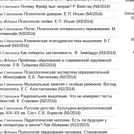
Эльв
й Степанов
Почему Фрейд был неправ? Р. Вебстер (N4/2014)
Ольг
а Степанова
Психология доверия. Е.П. Ильин (N4/2014)
Х
ил Жданов
Психология любви. Е.П. Ильин (N3/2014)
а Степанова
Поток. Психология оптимального переживания. М.
нтмихайи (N3/2014)
В
а Степанова
Клиническая психодиагностика мышления. Б.Г.
нский (N3/2014)
й Степанов
Как побороть застенчивость. Ф. Зимбардо (N3/2014)
ил Жданов
Проблемы образования в современной зарубежной
логии. Л.В. Губанова (N2/2014)
а Степанова
Психологическая экспертиза образовательной
. Монография. Е.Б. Лактионова (N2/2014)
а Степанова
Музыкальные занятия с особым ребенком. Взгляд
психолога. Е.С. Константинова (N2/2014)
й Степанов
Рациональное мышление. Что не измеряют тесты
бностей. К. Станович (N2/2014)
а Степанова
Русское детство. Культурно-антропологический
рь XIX–XX вв. Сост. С.Б. Борисов (N1/2014)
а Степанова
Педагогическая непоэма. Есть ли будущее у
в литературы в школе? Лев Айзерман (N12/2013)
ил Жданов
Психология образования человека. Становление