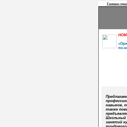
Главная стра
НОМ
«Ори
по-н
Предлагае
профессион
навыков, 
также пов
предъявля
Школьный 
занятий к
трудового 