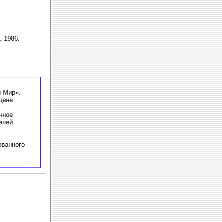
 1986.
л Мир».
цене
нное
ачей
ованного