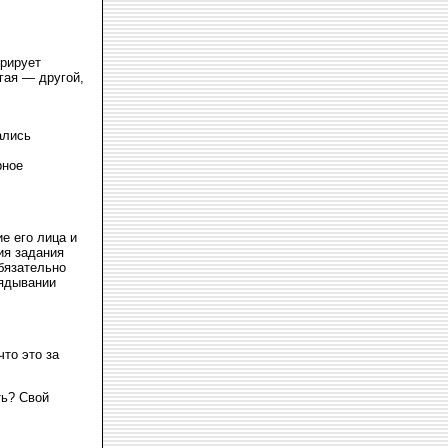
трирует
угая — другой,
ались
рное
е его лица и
ия задания
бязательно
лядывании
то это за
ть? Свой