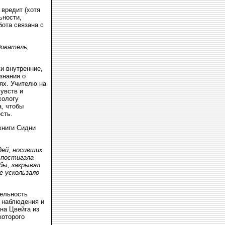
 вредит (хотя
ьности,
бота связана с
дователь,
и внутренние,
знания о
ях. Учителю на
чувств и
хологу
а, чтобы
сть.
книги Сидни
дей, носивших
 постигала
бы, закрывал
е ускользало
тельность
и наблюдения и
на Цвейга из
которого