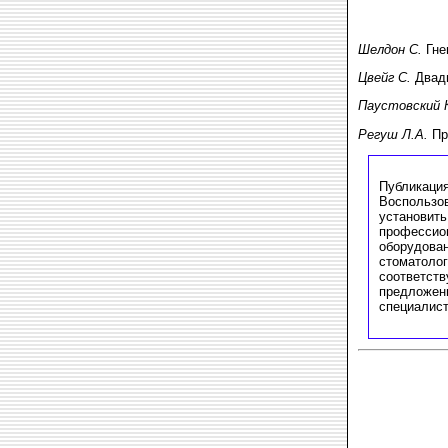
Шелдон С.
Гне
Цвейг С.
Двадц
Паустовский 
Регуш Л.А.
Пр
Публикация
Воспользо
установить
профессион
оборудован
стоматолог
соответств
предложени
специалиста