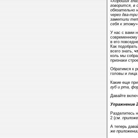
«
Хороших глаз
говорится, в 
обязательно н
через два-три
заметили тепе
себя к этому
»
У нас с вами 
современному 
в его повседн
Как подобрать
всего знать,
ч
коль мы собра
признаки стро
Обратимся к р
головы и лица
Какие еще при
губ и рта, фо
Давайте вклю
Упражнение 
Разделитесь н
2 (
см. приложе
А теперь дава
же приложени