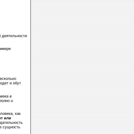
 деятельности
римере
несколько
 одет и обут
века в
полно и
ловека, как
ет или
юдательность
 в сущность