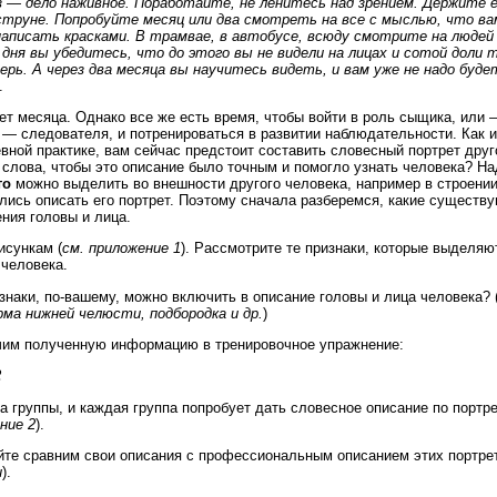
 — дело наживное. Поработайте, не ленитесь над зрением. Держите е
струне. Попробуйте месяц или два смотреть на все с мыслью, что ва
аписать красками. В трамвае, в автобусе, всюду смотрите на людей
 дня вы убедитесь, что до этого вы не видели на лицах и сотой доли 
рь. А через два месяца вы научитесь видеть, и вам уже не надо буд
.
нет месяца. Однако все же есть время, чтобы войти в роль сыщика, или 
— следователя, и потренироваться в развитии наблюдательности. Как 
евной практике, вам сейчас предстоит составить словесный портрет друг
 слова, чтобы это описание было точным и помогло узнать человека? Н
то
можно выделить во внешности другого человека, например в строении
лись описать его портрет. Поэтому сначала разберемся, какие существ
ения головы и лица.
исункам (
см. приложение 1
). Рассмотрите те признаки, которые выделяю
 человека.
знаки, по-вашему, можно включить в описание головы и лица человека? 
рма нижней челюсти, подбородка и др.
)
чим полученную информацию в тренировочное упражнение:
2
а группы, и каждая группа попробует дать словесное описание по портрет
ние 2
).
йте сравним свои описания с профессиональным описанием этих портрет
и
).