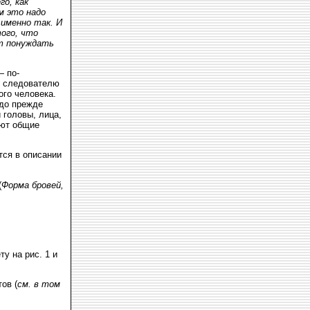
го, как
м это надо
 именно так. И
того, что
ет понуждать
— по-
и следователю
ого человека.
адо прежде
 головы, лица,
уют общие
тся в описании
(
Форма бровей,
у на рис. 1 и
ов (
см. в том