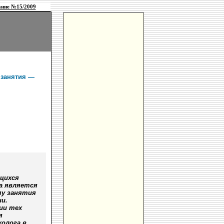
ние №15/2009
 занятия —
ащихся
а является
му занятия
и.
ии тех
я
холога в