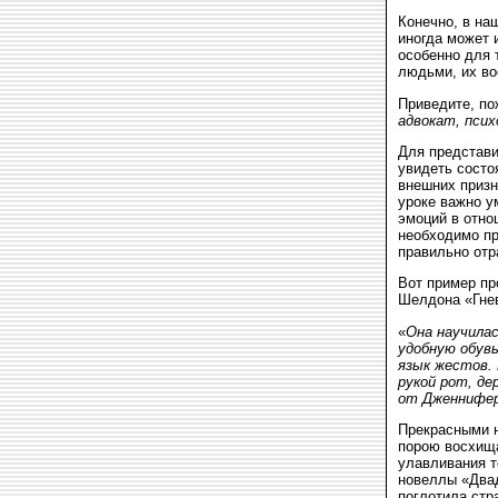
Конечно, в на
иногда может 
особенно для 
людьми, их во
Приведите, по
адвокат, псих
Для представи
увидеть состо
внешних призн
уроке важно у
эмоций в отно
необходимо пр
правильно отр
Вот пример пр
Шелдона «Гнев
«
Она научилас
удобную обув
язык жестов. 
рукой рот, де
от Дженнифер
Прекрасными н
порою восхища
улавливания т
новеллы «Двад
поглотила стра