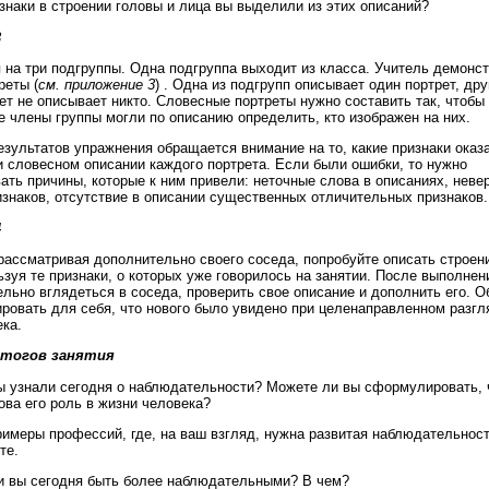
знаки в строении головы и лица вы выделили из этих описаний?
3
 на три подгруппы. Одна подгруппа выходит из класса. Учитель демонс
реты (
см. приложение 3
) . Одна из подгрупп описывает один портрет, др
рет не описывает никто. Словесные портреты нужно составить так, чтобы
 члены группы могли по описанию определить, кто изображен на них.
езультатов упражнения обращается внимание на то, какие признаки оказ
 словесном описании каждого портрета. Если были ошибки, то нужно
ать причины, которые к ним привели: неточные слова в описаниях, неве
знаков, отсутствие в описании существенных отличительных признаков.
4
рассматривая дополнительно своего соседа, попробуйте описать строени
ьзуя те признаки, о которых уже говорилось на занятии. После выполнен
льно вглядеться в соседа, проверить свое описание и дополнить его. О
ровать для себя, что нового было увидено при целенаправленном разг
ека.
итогов занятия
вы узнали сегодня о наблюдательности? Можете ли вы сформулировать, ч
кова его роль в жизни человека?
римеры профессий, где, на ваш взгляд, нужна развитая наблюдательнос
те.
и вы сегодня быть более наблюдательными? В чем?