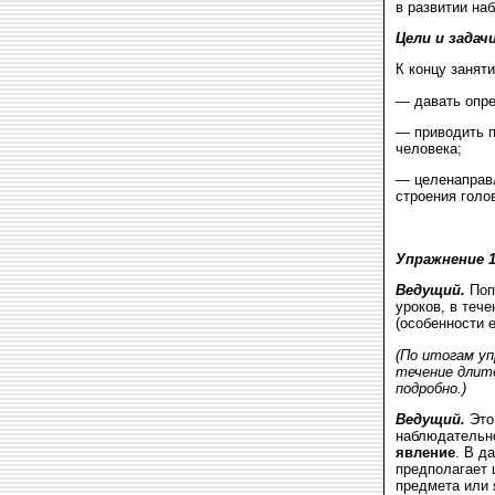
в развитии на
Цели и задач
К концу занят
— давать опре
— приводить 
человека;
— целенаправл
строения голо
Упражнение 
Ведущий.
Поп
уроков, в тече
(особенности е
(По итогам уп
течение длите
подробно.)
Ведущий.
Это
наблюдательн
явление
. В д
предполагает 
предмета или 