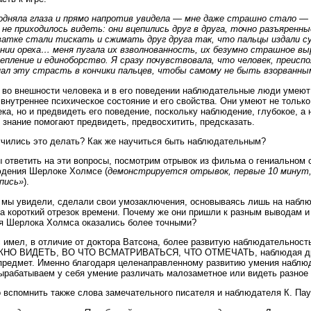
одняла глаза и прямо напротив увидела — мне даже страшно стало — 
 не приходилось видеть: они вцепились друг в друга, точно разъяренные
атке стали тискать и сжимать друг друга так, что пальцы издали су
нии ореха… меня пугала их взволнованность, их безумно страшное вы
епление и единоборство. Я сразу почувствовала, что человек, преисп
нал эту страсть в кончики пальцев, чтобы самому не быть взорванны
 во внешности человека и в его поведении наблюдательные люди умеют
 внутреннее психическое состояние и его свойства. Они умеют не только
ека, но и предвидеть его поведение, поскольку наблюдение, глубокое, а 
 знание помогают предвидеть, предвосхитить, предсказать.
учились это делать? Как же научиться быть наблюдательным?
ы ответить на эти вопросы, посмотрим отрывок из фильма о гениальном
юдения Шерлоке Холмсе (
демонстрируется отрывок, первые 10 минут,
пись»
).
к мы увидели, сделали свои умозаключения, основываясь лишь на набл
а короткий отрезок времени. Почему же они пришли к разным выводам и
я Шерлока Холмса оказались более точными?
имел, в отличие от доктора Ватсона, более развитую наблюдательность
УЖНО ВИДЕТЬ, ВО ЧТО ВСМАТРИВАТЬСЯ, ЧТО ОТМЕЧАТЬ, наблюдая др
предмет. Именно благодаря целенаправленному развитию умения наблюд
ырабатываем у себя умение различать малозаметное или видеть разное 
 вспомнить также слова замечательного писателя и наблюдателя К. Пау