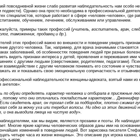
шей повседневной жизни слабо развитая наблюдательность нам особо не
и подвести). Однако она просто необходима в профессиональной деятел
тех специалистов, которые работают в сфере «человек–человек», где ра
спитанием, обучением, лечением, обслуживанием или управлением.
жалуйста, примеры таких профессий (
учитель, воспитатель, врач, сле
олог, таможенник, продавец и др
.).
телей этих профессий важно во внешности и поведении увидеть признак
яние другого человека. Так, например, для врача значимыми становятся 
аках заболеваний, об особенностях поведения людей при разных болезн
меть видеть признаки интереса у детей, проявления и переживания ими 
шениях с другими людьми (сверстниками, родителями, педагогами). Пси
и взаимодействии с другим человеком понимать его состояние и чувств
ажать их и показывать свою эмоциональную сопричастность и отзывчиво
офессиональной наблюдательности женщины-адвоката, взятый нами из 
 ангелов»:
ь по обуви определять характер человека и отбирала в присяжные лю
ь, потому что они отличались покладистым характером… Дженнифер
Если свидетель врал, он трогал себя за подбородок, плотно сжимал гу
ргал себя за мочку уха или теребил волосы. Ни одно из этих движений н
, и она выводила лжеца на чистую воду
».
аблюдателями, как мы видим, являются прозаики и поэты. Их наблюда
ет. Многие яркие картины человеческих образов даны ими на основани
ончайших изменений в поведении людей. Вот зарисовка писателя Стефа
цать четыре часа из жизни женщины». Это описание рук игрока казино, 
сть к игре: