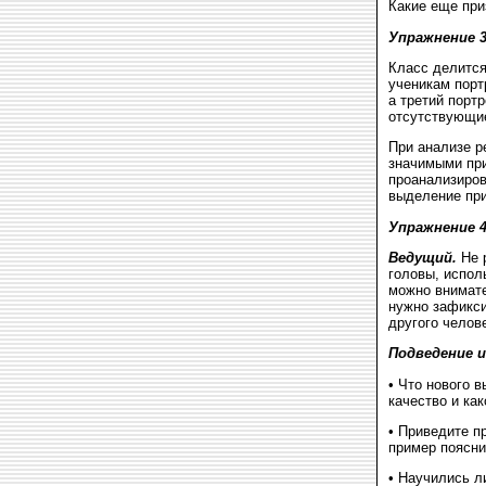
Какие еще при
Упражнение 
Класс делится
ученикам порт
а третий порт
отсутствующие
При анализе р
значимыми при
проанализиров
выделение при
Упражнение 
Ведущий.
Не 
головы, испол
можно внимате
нужно зафикси
другого челов
Подведение 
• Что нового 
качество и ка
• Приведите п
пример поясни
• Научились л