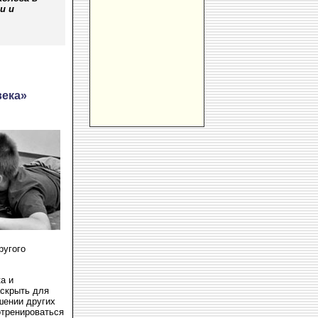
и и
века»
ругого
а и
аскрыть для
шении других
отренироваться