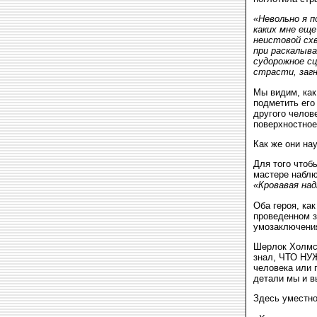
«Невольно я п
каких мне еще
неистовой схв
при раскалыва
судорожное сц
страсти, заг
Мы видим, как
подметить его
другого челов
поверхностное
Как же они на
Для того чтоб
мастере набл
«Кровавая над
Оба героя, ка
проведенном з
умозаключени
Шерлок Холмс 
знал, ЧТО Н
человека или 
детали мы и в
Здесь уместно