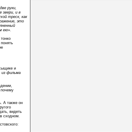
две руки,
 звери, и в
хой треск, как
ражение, это
олненный
м ею
».
 тонко
 понять
не
 сыщике и
 из фильма
юдении,
 почему
. А также он
угого
ать, видеть
в сходном.
стовского: