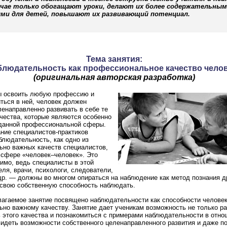
учае только обогащают уроки, делают их более содержательным
ми для детей, повышают их развивающий потенциал.
Тема занятия:
блюдательность как профессиональное качество чело
(оригинальная авторская разработка)
ы освоить любую профессию и
ться в ней, человек должен
ленаправленно развивать в себе те
чества, которые являются особенно
данной профессиональной сферы.
ние специалистов-практиков
блюдательность, как одно из
но важных качеств специалистов,
сфере «человек–человек». Это
имо, ведь специалисты в этой
ля, врачи, психологи, следователи,
р. — должны во многом опираться на наблюдение как метод познания д
 свою собственную способность наблюдать.
агаемое занятие посвящено наблюдательности как способности человек
но важному качеству. Занятие дает ученикам возможность не только р
 этого качества и познакомиться с примерами наблюдательности в отно
видеть возможности собственного целенаправленного развития и даже п