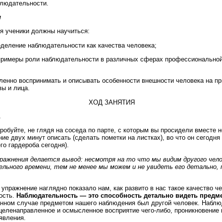
блюдательности.
и
ия ученики должны научиться:
деление наблюдательности как качества человека;
примеры роли наблюдательности в различных сферах профессиональной
енно воспринимать и описывать особенности внешности человека на п
вы и лица.
ХОД ЗАНЯТИЯ
1
робуйте, не глядя на соседа по парте, с которым вы просидели вместе 
ние двух минут описать (сделать пометки на листках), во что он сегодня
го гардероба сегодня).
ражнения делается вывод: несмотря на то что мы видим другого чело
льного времени, тем не менее мы можем и не увидеть его детально, 
 упражнение наглядно показало нам, как развито в нас такое качество че
ость.
Наблюдательность — это способность детально видеть предм
анном случае предметом нашего наблюдения был другой человек. Набл
целенаправленное и осмысленное восприятие чего-либо, проникновение
явления.