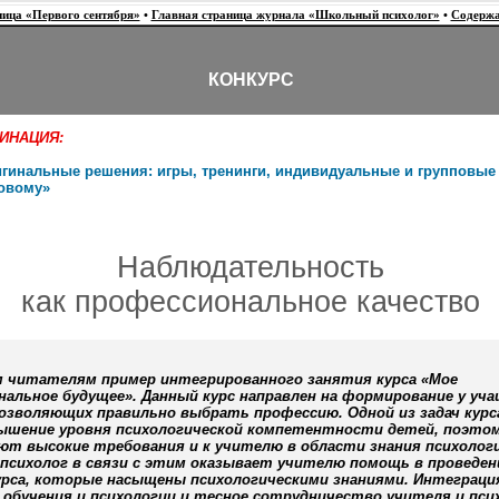
ница «Первого сентября»
•
Главная страница журнала «Школьный психолог»
•
Содержа
КОНКУРС
ИНАЦИЯ:
гинальные решения: игры, тренинги, индивидуальные и групповые
овому»
Наблюдательность
как профессиональное качество
м читателям пример интегрированного занятия курса «Мое
альное будущее». Данный курс направлен на формирование у уч
позволяющих правильно выбрать профессию. Одной из задач курс
ышение уровня психологической компетентности детей, поэто
ют высокие требования и к учителю в области знания психологи
психолог в связи с этим оказывает учителю помощь в проведен
урса, которые насыщены психологическими знаниями. Интеграци
обучения и психологии и тесное сотрудничество учителя и пси