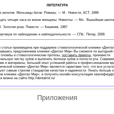
ЛИТЕРАТУРА
в ангелов. Мельницы богов: Романы. — М.: Новости; АСТ, 1999.
ать четыре часа из жизни женщины: Новеллы. — Мн.: Вышэйшая школа,
К.
Золотая роза: Повести. — Кишинев, 1987.
актикум по наблюдению и наблюдательности. — СПб.: Питер, 2008.
 статьи произведена при поддержке стоматологической клиники «Дента
вавшись предложением клиники «Дентал Мир» Вы сможете по выгодной 
 пломбы и стоматологические протезы,
поставить брекеты
, произвести
альную чистку зубов и вылечить болезни зубов и полости рта. Совреме
ие и материалы, большой опыт успешной работы и профессионализм вр
ической клиники «Дентал Мир» являются гарантами того, что все услуги
уют самым строгим стандартам качества и надежности. Узнать больше о
и клиники «Дентал Мир», и получить-онлайн консультацию квалифицир
 можно на сайте http://dentalmir.ru/
Приложения