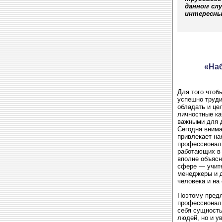
данном сл
интересны
«На
Для того чтоб
успешно труди
обладать и це
личностные ка
важными для 
Сегодня внима
привлекает на
профессиональ
работающих в 
вполне объясн
сфере — учите
менеджеры и д
человека и на
Поэтому предл
профессиональ
себя сущность
людей, но и у