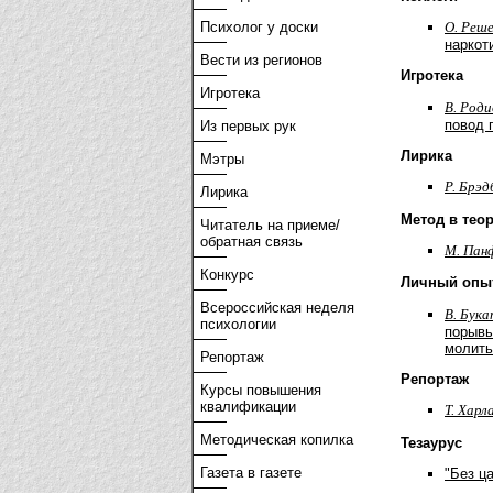
О. Реш
Психолог у доски
наркот
Вести из регионов
Игротека
Игротека
В. Роди
повод 
Из первых рук
Лирика
Мэтры
Р. Брэд
Лирика
Метод в теор
Читатель на приеме/
обратная связь
М. Пан
Конкурс
Личный опы
Всероссийская неделя
В. Бук
психологии
порывы
молить
Репортаж
Репортаж
Курсы повышения
квалификации
Т. Харл
Методическая копилка
Тезаурус
Газета в газете
"Без ц