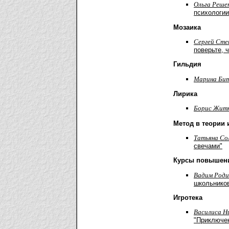
Ольга Реше
психологии
Мозаика
Cергей Сте
поверьте, 
Гильдия
Марина Би
Лирика
Борис Жит
Метод в теории 
Татьяна Со
свечами"
Курсы повышен
Вадим Роди
школьников
Игротека
Василиса Н
"Приключен