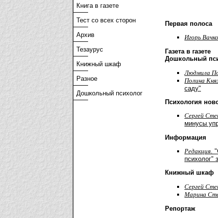
Книга в газете
Тест со всех сторон
Первая полоса
Архив
Игорь Вачк
Тезаурус
Газета в газете
Дошкольный пси
Книжный шкаф
Людмила По
Разное
Полина Кня
саду"
Дошкольный психолог
Психология нов
Cергей Сте
минусы уп
Информация
Редакция
. 
психолог" з
Книжный шкаф
Cергей Сте
Марина Ст
Репортаж