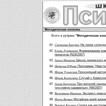
Методическая копилка
Всего в рубрике
"Методическая коп
Светлана Бакунец
На тропе сотрудн
Елена Лухтанова
Формирование ком
педагогов (N19/2007)
Алиса Минаева
Школа лидерского ис
Наталья Юдина
Программа "Навстре
Ирина Тузовская
Подходящий метод 
Ирина Казеичева
Случай с Кириллом
Алена Бачурина
Про жителей ладоше
трусливую карамельку (N9/2007)
Валентина Иванова
Экспресс-диагно
Игорь Вачков
Метафора моей жизни 
Виктор Кротов
Сказка как инструм