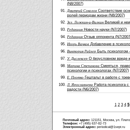
(N8/2007)
Дмитрий Соколов
Cоответствие осн
ролей периодам жизни (N8/2007)
Зел. Ложкин-и-Вилкин
Великий и неи
Редакция
Новости науки (N7/2007)
Редакция
Отзыв оппонента (N7/2007
Игорь Вачков
Добавление в психоло
Виктория Райхер
Быть психологом -
У. Дислексер
О безусловном вреде к
Марина Степанова
Смеяться, право
психологии и психологах (N7/2007)
Е. Плотко
Гештальт в работе с трев
Л. Ярославцева
Работа психолога с
радости (N6/2007)
1
2
3
4
5
Почтовый адрес:
121151, Москва, ул. Плато
Телефон:
+7 (495) 637-82-73
Электронный адрес:
periodical@1sept.ru