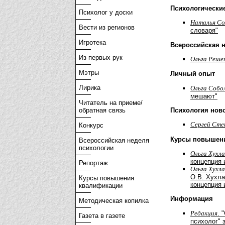
Психологически
Психолог у доски
Наталья Со
Вести из регионов
словаря"
Игротека
Всероссийская 
Из первых рук
Ольга Реше
Мэтры
Личный опыт
Лирика
Ольга Собо
мешают"
Читатель на приеме/
Психология нов
обратная связь
Cергей Сте
Конкурс
Курсы повышен
Всероссийская неделя
психологии
Ольга Хухл
концепция 
Репортаж
Ольга Хухл
О.В. Хухла
Курсы повышения
концепция 
квалификации
Информация
Методическая копилка
Редакция
. 
Газета в газете
психолог" з