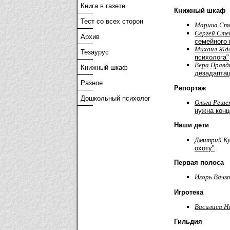
Книга в газете
Книжный шкаф
Тест со всех сторон
Марина Ст
Cергей Сте
Архив
семейного 
Михаил Жд
Тезаурус
психолога"
Вера Правд
Книжный шкаф
дезадаптац
Разное
Репортаж
Дошкольный психолог
Ольга Реше
нужна конц
Наши дети
Дмитрий Ку
охоту"
Первая полоса
Игорь Вачк
Игротека
Василиса Н
Гильдия